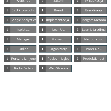
Webshop
Zakoni
5+ Edukacija
2
2
1
5s U Proizvodnji
Brend
Brendiranje
1
1
1
Google Analystics
Implementacija...
Insights Metoda
1
1
1
Isplate...
Lean U...
Lean U Uredima
1
1
1
Manager
Microsoft
Neoporezivo
1
1
1
Online
Organizacija
Porez Na...
1
1
1
Porezne Izmjene
Poslovni Izgled
Produktivnost
1
1
1
Radni Zadaci
Web Stranice
1
1