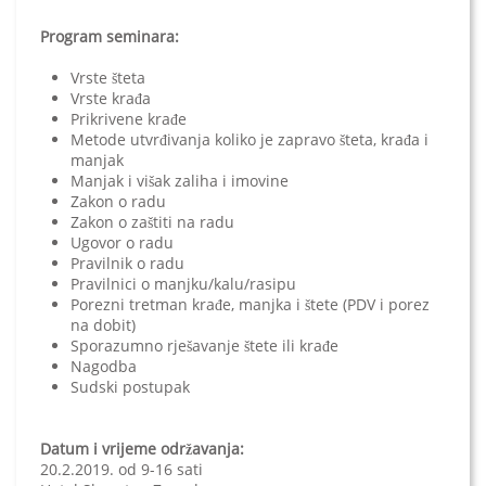
Program seminara:
Vrste šteta
Vrste krađa
Prikrivene krađe
Metode utvrđivanja koliko je zapravo šteta, krađa i
manjak
Manjak i višak zaliha i imovine
Zakon o radu
Zakon o zaštiti na radu
Ugovor o radu
Pravilnik o radu
Pravilnici o manjku/kalu/rasipu
Porezni tretman krađe, manjka i štete (PDV i porez
na dobit)
Sporazumno rješavanje štete ili krađe
Nagodba
Sudski postupak
Datum i vrijeme održavanja:
20.2.2019. od 9-16 sati