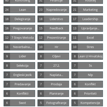
Kontroling
Financije
Voditelj
60
31
31
Lean
Napredovanje
Marketing
24
23
21
Delegiranje
Liderstvo
Leadership
18
18
17
Pregovaranje
Feedback
Upravljanje...
16
15
13
7 Steps Metoda
Prezentiranje
Excel
12
12
11
Neverbalna...
Hr
Stres
11
10
10
Lider
Ciljevi
Lean U Hrvatskoj
9
8
8
Selekcija
27.2.
5s
8
7
7
Engleski Jezik
Naplata...
Nlp
7
7
7
Predavanje
Prodaja
Konflikt
7
7
6
Konflikti
Planiranje
Prioriteti
6
6
6
Swot
Fotografiranje
Kompetencije
6
5
5