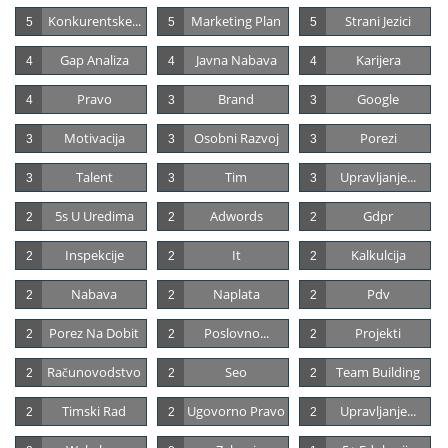
Konkurentske...
Marketing Plan
Strani Jezici
5
5
5
Gap Analiza
Javna Nabava
Karijera
4
4
4
Pravo
Brand
Google
4
3
3
Motivacija
Osobni Razvoj
Porezi
3
3
3
Talent
Tim
Upravljanje...
3
3
3
5s U Uredima
Adwords
Gdpr
2
2
2
Inspekcije
It
Kalkulcija
2
2
2
Nabava
Naplata
Pdv
2
2
2
Porez Na Dobit
Poslovno...
Projekti
2
2
2
Računovodstvo
Seo
Team Building
2
2
2
Timski Rad
Ugovorno Pravo
Upravljanje...
2
2
2