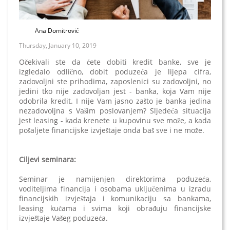
Ana Domitrović
Thursday, January 10, 2019
Očekivali ste da ćete dobiti kredit banke, sve je
izgledalo odlično, dobit poduzeća je lijepa cifra,
zadovoljni ste prihodima, zaposlenici su zadovoljni, no
jedini tko nije zadovoljan jest - banka, koja Vam nije
odobrila kredit. I nije Vam jasno zašto je banka jedina
nezadovoljna s Vašim poslovanjem? Sljedeća situacija
jest leasing - kada krenete u kupovinu sve može, a kada
pošaljete financijske izvještaje onda baš sve i ne može.
Ciljevi seminara:
Seminar je namijenjen direktorima poduzeća,
voditeljima financija i osobama uključenima u izradu
financijskih izvještaja i komunikaciju sa bankama,
leasing kućama i svima koji obrađuju financijske
izvještaje Vašeg poduzeća.