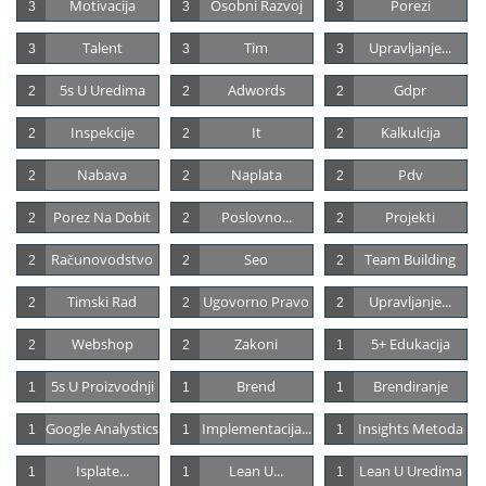
Motivacija
Osobni Razvoj
Porezi
3
3
3
Talent
Tim
Upravljanje...
3
3
3
5s U Uredima
Adwords
Gdpr
2
2
2
Inspekcije
It
Kalkulcija
2
2
2
Nabava
Naplata
Pdv
2
2
2
Porez Na Dobit
Poslovno...
Projekti
2
2
2
Računovodstvo
Seo
Team Building
2
2
2
Timski Rad
Ugovorno Pravo
Upravljanje...
2
2
2
Webshop
Zakoni
5+ Edukacija
2
2
1
5s U Proizvodnji
Brend
Brendiranje
1
1
1
Google Analystics
Implementacija...
Insights Metoda
1
1
1
Isplate...
Lean U...
Lean U Uredima
1
1
1