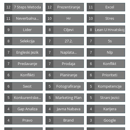
7 Steps Metoda
Prezentiranje
Excel
12
12
11
Neverbalna...
Hr
Stres
11
10
10
Lider
Ciljevi
Lean U Hrvatskoj
9
8
8
Selekcija
27.2.
5s
8
7
7
Engleski Jezik
Naplata...
Nlp
7
7
7
Predavanje
Prodaja
Konflikt
7
7
6
Konflikti
Planiranje
Prioriteti
6
6
6
Swot
Fotografiranje
Kompetencije
6
5
5
Konkurentske...
Marketing Plan
Strani Jezici
5
5
5
Gap Analiza
Javna Nabava
Karijera
4
4
4
Pravo
Brand
Google
4
3
3