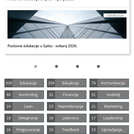
03/04/2026
Poslovne edukacije u Splitu - svibanj 2026.
Edukacija
Eduakcija
Komunikacija
939
204
76
Kontroling
Financije
Voditelj
60
31
31
Lean
Napredovanje
Marketing
24
23
21
Delegiranje
Liderstvo
Leadership
18
18
17
Pregovaranje
Feedback
Upravljanje...
16
15
13