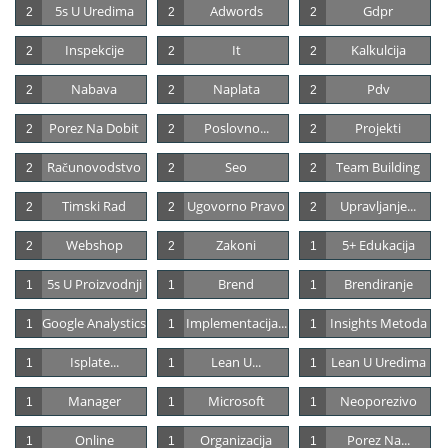
5s U Uredima
Adwords
Gdpr
2
2
2
Inspekcije
It
Kalkulcija
2
2
2
Nabava
Naplata
Pdv
2
2
2
Porez Na Dobit
Poslovno...
Projekti
2
2
2
Računovodstvo
Seo
Team Building
2
2
2
Timski Rad
Ugovorno Pravo
Upravljanje...
2
2
2
Webshop
Zakoni
5+ Edukacija
2
2
1
5s U Proizvodnji
Brend
Brendiranje
1
1
1
Google Analystics
Implementacija...
Insights Metoda
1
1
1
Isplate...
Lean U...
Lean U Uredima
1
1
1
Manager
Microsoft
Neoporezivo
1
1
1
Online
Organizacija
Porez Na...
1
1
1