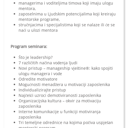
managerima i voditeljima timova koji imaju ulogu
mentora,
zaposelnima u Ljudskim potencijalima koji kreiraju
mentorske programe,
stručnjacima i specijalistima koji se nalaze ili će se
naći u ulozi mentora
Program seminara:
Što je leadership?
7 različitih načina vođenja ljudi
Novi pristup – manageship vještine®: kako spojiti
ulogu managera i vođe
Odredite motivatore
Mogućnosti menadžera u motivaciji zaposlenika
Individualizirajte pristup
Najčešći uzroci demotiviranosti zaposlenika
Organizacijska kultura – okvir za motivaciju
zaposlenika
Interne komunikacije u funkciji motiviranja
zaposlenika
Tri temeljne odrednice na kojima počiva uspješan
mentorski program