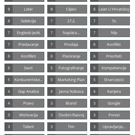
Lider
Ciljevi
Lean U Hrvatskoj
9
8
8
Selekcija
27.2.
5s
8
7
7
Engleski Jezik
Naplata...
Nlp
7
7
7
Predavanje
Prodaja
Konflikt
7
7
6
Konflikti
Planiranje
Prioriteti
6
6
6
Swot
Fotografiranje
Kompetencije
6
5
5
Konkurentske...
Marketing Plan
Strani Jezici
5
5
5
Gap Analiza
Javna Nabava
Karijera
4
4
4
Pravo
Brand
Google
4
3
3
Motivacija
Osobni Razvoj
Porezi
3
3
3
Talent
Tim
Upravljanje...
3
3
3