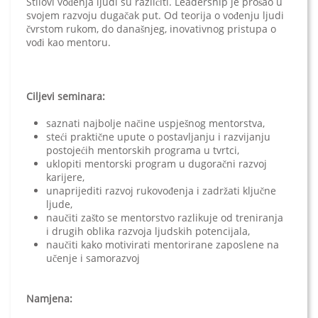
Stilovi vođenja ljudi su različiti. Leadership je prošao u
svojem razvoju dugačak put. Od teorija o vođenju ljudi
čvrstom rukom, do današnjeg, inovativnog pristupa o
vođi kao mentoru.
Ciljevi seminara:
saznati najbolje načine uspješnog mentorstva,
steći praktične upute o postavljanju i razvijanju
postojećih mentorskih programa u tvrtci,
uklopiti mentorski program u dugoračni razvoj
karijere,
unaprijediti razvoj rukovođenja i zadržati ključne
ljude,
naučiti zašto se mentorstvo razlikuje od treniranja
i drugih oblika razvoja ljudskih potencijala,
naučiti kako motivirati mentorirane zaposlene na
učenje i samorazvoj
Namjena: