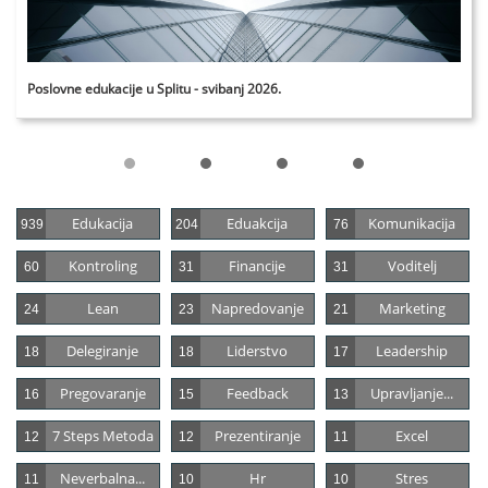
Poslovne edukacije u Splitu - svibanj 2026.
Edukacija
Eduakcija
Komunikacija
939
204
76
Kontroling
Financije
Voditelj
60
31
31
Lean
Napredovanje
Marketing
24
23
21
Delegiranje
Liderstvo
Leadership
18
18
17
Pregovaranje
Feedback
Upravljanje...
16
15
13
7 Steps Metoda
Prezentiranje
Excel
12
12
11
Neverbalna...
Hr
Stres
11
10
10