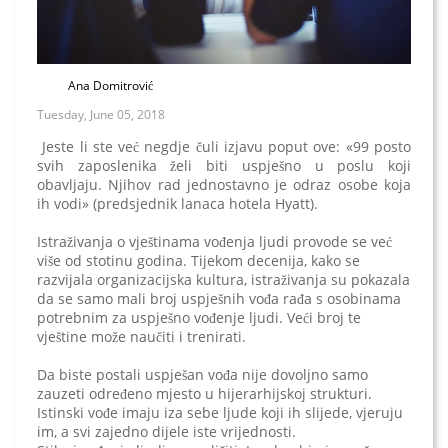
Ana Domitrović
Tuesday, June 05, 2018
Jeste li ste već negdje čuli izjavu poput ove: «99 posto
svih zaposlenika želi biti uspješno u poslu koji
obavljaju. Njihov rad jednostavno je odraz osobe koja
ih vodi» (predsjednik lanaca hotela Hyatt).
Istraživanja o vještinama vođenja ljudi provode se već
više od stotinu godina. Tijekom decenija, kako se
razvijala organizacijska kultura, istraživanja su pokazala
da se samo mali broj uspješnih vođa rađa s osobinama
potrebnim za uspješno vođenje ljudi. Veći broj te
vještine može naučiti i trenirati.
Da biste postali uspješan vođa nije dovoljno samo
zauzeti određeno mjesto u hijerarhijskoj strukturi.
Istinski vođe imaju iza sebe ljude koji ih slijede, vjeruju
im, a svi zajedno dijele iste vrijednosti.