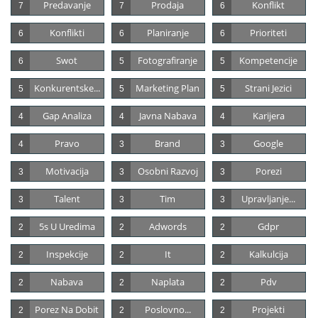
Predavanje
Prodaja
Konflikt
7
7
6
Konflikti
Planiranje
Prioriteti
6
6
6
Swot
Fotografiranje
Kompetencije
6
5
5
Konkurentske...
Marketing Plan
Strani Jezici
5
5
5
Gap Analiza
Javna Nabava
Karijera
4
4
4
Pravo
Brand
Google
4
3
3
Motivacija
Osobni Razvoj
Porezi
3
3
3
Talent
Tim
Upravljanje...
3
3
3
5s U Uredima
Adwords
Gdpr
2
2
2
Inspekcije
It
Kalkulcija
2
2
2
Nabava
Naplata
Pdv
2
2
2
Porez Na Dobit
Poslovno...
Projekti
2
2
2