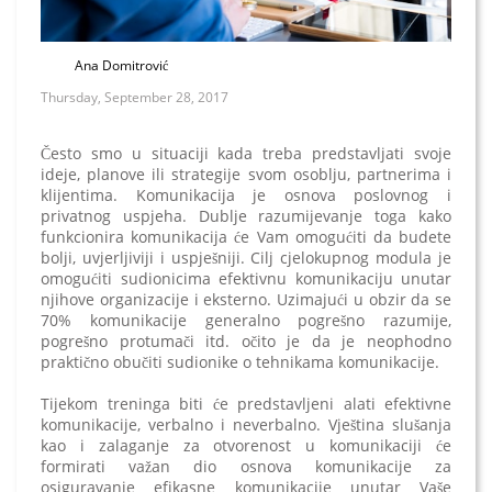
Ana Domitrović
Thursday, September 28, 2017
Često smo u situaciji kada treba predstavljati svoje
ideje, planove ili strategije svom osoblju, partnerima i
klijentima. Komunikacija je osnova poslovnog i
privatnog uspjeha. Dublje razumijevanje toga kako
funkcionira komunikacija će Vam omogućiti da budete
bolji, uvjerljiviji i uspješniji. Cilj cjelokupnog modula je
omogućiti sudionicima efektivnu komunikaciju unutar
njihove organizacije i eksterno. Uzimajući u obzir da se
70% komunikacije generalno pogrešno razumije,
pogrešno protumači itd. očito je da je neophodno
praktično obučiti sudionike o tehnikama komunikacije.
Tijekom treninga biti će predstavljeni alati efektivne
komunikacije, verbalno i neverbalno. Vještina slušanja
kao i zalaganje za otvorenost u komunikaciji će
formirati važan dio osnova komunikacije za
osiguravanje efikasne komunikacije unutar Vaše