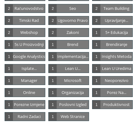
Računovodstvo
Seo
Team Building
2
2
2
Timski Rad
Ugovorno Pravo
Upravljanje...
2
2
2
Webshop
Zakoni
5+ Edukacija
2
2
1
5s U Proizvodnji
Brend
Brendiranje
1
1
1
Google Analystics
Implementacija...
Insights Metoda
1
1
1
Isplate...
Lean U...
Lean U Uredima
1
1
1
Manager
Microsoft
Neoporezivo
1
1
1
Online
Organizacija
Porez Na...
1
1
1
Porezne Izmjene
Poslovni Izgled
Produktivnost
1
1
1
Radni Zadaci
Web Stranice
1
1