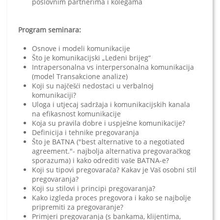
poslovnim partnerima i kolegama
Program seminara:
Osnove i modeli komunikacije
Što je komunikacijski „Ledeni brijeg“
Intrapersonalna vs interpersonalna komunikacija
(model Transakcione analize)
Koji su najčešći nedostaci u verbalnoj
komunikaciji?
Uloga i utjecaj sadržaja i komunikacijskih kanala
na efikasnost komunikacije
Koja su pravila dobre i uspješne komunikacije?
Definicija i tehnike pregovaranja
Što je BATNA ("best alternative to a negotiated
agreement."- najbolja alternativa pregovaračkog
sporazuma) i kako odrediti vaše BATNA-e?
Koji su tipovi pregovarača? Kakav je Vaš osobni stil
pregovaranja?
Koji su stilovi i principi pregovaranja?
Kako izgleda proces pregovora i kako se najbolje
pripremiti za pregovaranje?
Primjeri pregovaranja (s bankama, klijentima,