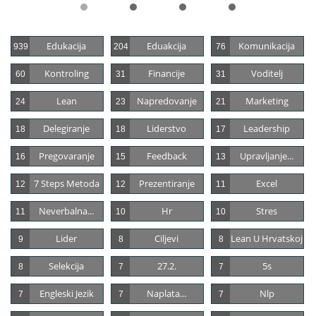
Edukacija
Eduakcija
Komunikacija
939
204
76
Kontroling
Financije
Voditelj
60
31
31
Lean
Napredovanje
Marketing
24
23
21
Delegiranje
Liderstvo
Leadership
18
18
17
Pregovaranje
Feedback
Upravljanje...
16
15
13
7 Steps Metoda
Prezentiranje
Excel
12
12
11
Neverbalna...
Hr
Stres
11
10
10
Lider
Ciljevi
Lean U Hrvatskoj
9
8
8
Selekcija
27.2.
5s
8
7
7
Engleski Jezik
Naplata...
Nlp
7
7
7