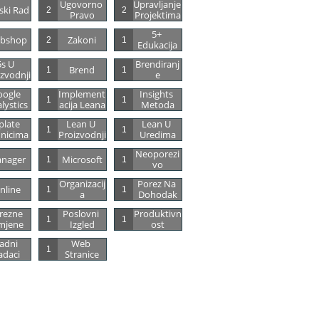
Ugovorno 
Upravljanje 
ski Rad
2
2
Pravo
Projektima
5+ 
bshop
Zakoni
2
1
Edukacija
s U 
Brendiranj
Brend
1
1
zvodnji
E
ogle 
Implement
Insights 
1
1
lystics
Acija Leana
Metoda
plate 
Lean U 
Lean U 
1
1
nicima
Proizvodnji
Uredima
Neoporezi
nager
Microsoft
1
1
Vo
Organizacij
Porez Na 
nline
1
1
A
Dohodak
rezne 
Poslovni 
Produktivn
1
1
mjene
Izgled
Ost
adni 
Web 
1
adaci
Stranice