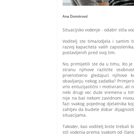
Ana Domitrović
Situacijsko vođenje - odabir stila vo
Voditelj ste tima/odjela i samim ti
razvoj kapaciteta vaših zaposlenika
postavljenih pred svoj tim.
No, primijetili ste da u timu, što j
stranu njihove različite osobnost
prvenstveno gledajući njihove k
obavljanju nekog zadatka? Primjeric
vrlo entuzijastični i motivirani, al
neki drugi već duže vremena u tim
nije na baš nekom zavidnom nivou..
fazi svakog pojednog djelatnika koj
zahtjev da budete dobar dijagnostiča
situacijama.
Također, kao voditelj biste trebali bi
stil vođenja prema svakom od članov