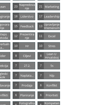
Napredova
Lean
Marketing
23
21
Nje
giranje
Liderstvo
Leadership
18
17
govara
Upravljanje 
Feedback
15
13
Nje
Vremenom
Steps 
Prezentira
Excel
12
11
etoda
Nje
erbaln
Hr
Stres
10
10
A...
Lean U 
ider
Ciljevi
8
8
Hrvatskoj
lekcija
27.2.
5s
7
7
leski 
Naplata...
Nlp
7
7
Jezik
davanje
Prodaja
Konflikt
7
6
nflikti
Planiranje
Prioriteti
6
6
Fotografira
Kompeten
Swot