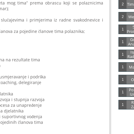
teta mog tima” prema obrascu koji se polaznicima
Tim
2
nar);
We
2
slučajevima i primjerima iz radne svakodnevice i
5
1
planova za pojedine članove tima polaznika;
Proi
Go
1
Ana
Is
1
Rad
tina na rezultate tima
a
Ma
1
 usmjeravanje i podrška
O
1
coaching, delegiranje
Po
1
latnika
Iz
razvoja i stupnja razvoja
R
procesa za unapređenje
1
Z
a djelatnika
 i suportivnog vođenja
pojedinih članova tima