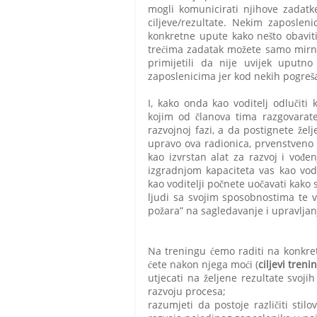
mogli komunicirati njihove zadatk
ciljeve/rezultate. Nekim zaposlen
konkretne upute kako nešto obavit
trećima zadatak možete samo mirno d
primijetili da nije uvijek uputn
zaposlenicima jer kod nekih pogreš
I, kako onda kao voditelj odlučiti
kojim od članova tima razgovarate;
razvojnoj fazi, a da postignete žel
upravo ova radionica, prvenstveno
kao izvrstan alat za razvoj i vođe
izgradnjom kapaciteta vas kao vodi
kao voditelji počnete uočavati kako s
ljudi sa svojim sposobnostima te 
požara” na sagledavanje i upravljan
Na treningu ćemo raditi na konkret
ćete nakon njega moći (
ciljevi treni
utjecati na željene rezultate svoj
razvoju procesa;
razumjeti da postoje različiti stil