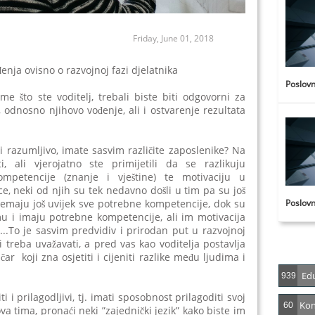
Friday, June 01, 2018
đenja ovisno o razvojnoj fazi djelatnika
Poslovn
me što ste voditelj, trebali biste biti odgovorni za
, odnosno njihovo vođenje, ali i ostvarenje rezultata
e i razumljivo, imate sasvim različite zaposlenike? Na
i, ali vjerojatno ste primijetili da se razlikuju
ompetencije (znanje i vještine) te motivaciju u
e, neki od njih su tek nedavno došli u tim pa su još
Poslovn
i nemaju još uvijek sve potrebne kompetencije, dok su
u i imaju potrebne kompetencije, ali im motivacija
.To je sasvim predvidiv i prirodan put u razvojnoj
i treba uvažavati, a pred vas kao voditelja postavlja
r koji zna osjetiti i cijeniti razlike među ljudima i
Edu
939
ti i prilagodljivi, tj. imati sposobnost prilagoditi svoj
Kon
60
a tima, pronaći neki ”zajednički jezik” kako biste im