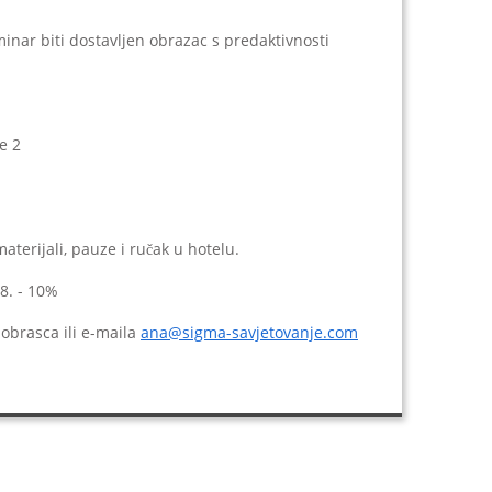
inar biti dostavljen obrazac s predaktivnosti
e 2
aterijali, pauze i ručak u hotelu.
8. - 10%
obrasca ili e-maila
ana@sigma-savjetovanje.com