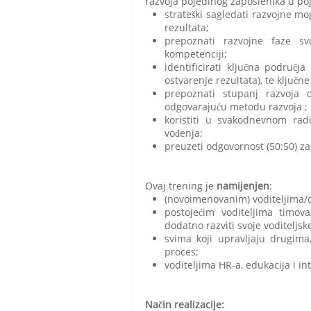
razvoja pojedinog zaposlenika u poje
strateški sagledati razvojne m
rezultata;
prepoznati razvojne faze svo
kompetenciji;
identificirati ključna područ
ostvarenje rezultata), te ključn
prepoznati stupanj razvoja d
odgovarajuću metodu razvoja ;
koristiti u svakodnevnom rad
vođenja;
preuzeti odgovornost (50:50) za
Ovaj trening je
namijenjen
:
(novoimenovanim) voditeljima/d
postojećim voditeljima timova/
dodatno razviti svoje voditeljs
svima koji upravljaju drugima,
proces;
voditeljima HR-a, edukacija i i
Način realizacije: