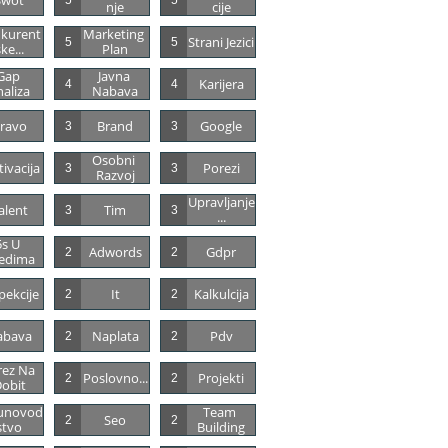
5
5
Nje
Cije
kurent
Marketing 
Strani Jezici
5
5
ke...
Plan
Gap 
Javna 
Karijera
4
4
aliza
Nabava
ravo
Brand
Google
3
3
Osobni 
ivacija
Porezi
3
3
Razvoj
Upravljanje
alent
Tim
3
3
...
s U 
Adwords
Gdpr
2
2
edima
pekcije
It
Kalkulcija
2
2
abava
Naplata
Pdv
2
2
ez Na 
Poslovno...
Projekti
2
2
obit
unovod
Team 
Seo
2
2
Stvo
Building