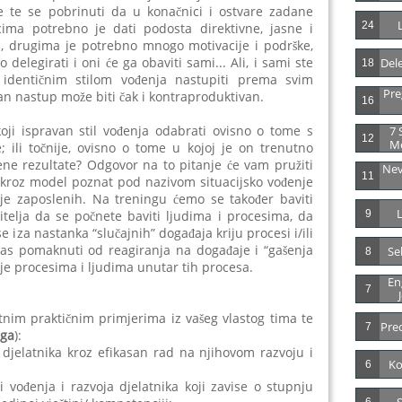
e te se pobrinuti da u konačnici i ostvare zadane
24
icima potrebno je dati podosta direktivne, jasne i
i, drugima je potrebno mnogo motivacije i podrške,
elegirati i oni će ga obaviti sami... Ali, i sami ste
Dele
18
o identičnim stilom vođenja nastupiti prema svim
Pre
an nastup može biti čak i kontraproduktivan.
16
 koji ispravan stil vođenja odabrati ovisno o tome s
7 
12
M
 ili točnije, ovisno o tome u kojoj je on trenutno
jene rezultate? Odgovor na to pitanje će vam pružiti
Nev
11
 kroz model poznat pod nazivom situacijsko vođenje
nje zaposlenih. Na treningu ćemo se također baviti
L
telja da se počnete baviti ljudima i procesima, da
9
e iza nastanka “slučajnih” događaja kriju procesi i/ili
vas pomaknuti od reagiranja na događaje i “gašenja
Se
8
je procesima i ljudima unutar tih procesa.
Eng
7
nim praktičnim primjerima iz vašeg vlastog tima te
Pre
7
nga
):
ih djelatnika kroz efikasan rad na njihovom razvoju i
Ko
6
ovi vođenja i razvoja djelatnika koji zavise o stupnju