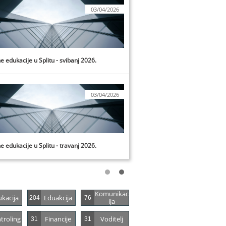
03/04/2026
e edukacije u Splitu - svibanj 2026.
03/04/2026
e edukacije u Splitu - travanj 2026.
Komunikac
kacija
Eduakcija
204
76
Ija
troling
Financije
Voditelj
31
31