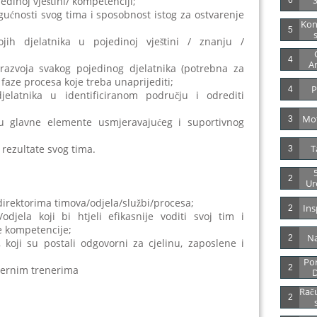
dinoj vještini/ kompetenciji;
6
ogućnosti svog tima i sposobnost istog za ostvarenje
Kon
5
S
jih djelatnika u pojedinoj vještini / znanju /
4
An
ja razvoja svakog pojedinog djelatnika (potrebna za
e faze procesa koje treba unaprijediti;
P
4
jelatnika u identificiranom području i odrediti
Mot
3
u glavne elemente usmjeravajućeg i suportivnog
T
 rezultate svog tima.
3
5
2
Ur
irektorima timova/odjela/službi/procesa;
Ins
2
odjela koji bi htjeli efikasnije voditi svoj tim i
ke kompetencije;
N
2
 koji su postali odgovorni za cjelinu, zaposlene i
Por
2
nternim trenerima
D
Rač
2