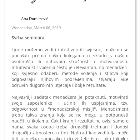
Ana Domitrović
Wednesday, March 06, 2019
Svrha seminara
Ljude možemo voditi intuitivno ili svjesno, možemo se
ponašati prema našim kolegama u skladu s našom
osobnošću ili njihovom stručnosti i motiviranosti.
Intuitivni stil vođenja često je relevantan, no menadžeri,
koji svjesno odaberu metode vođenja i stilova koji
odgovaraju njihovim podređenima, stvaraju više
održivih dugoročnih utjecaja i bolje rezultate.
Najvažniji zadatak menadžera je potaknuti, motivirati
svoje zaposlenike i učiniti ih uspješnima, tzv.
odgovornost u "menadžerskoj misiji". Menadžment
treba takva znanja koja se ne mogu u potpunosti
naučiti u školama. Čak i krajnji rezultat ne ovisi samo o
nama, svaka osoba treba drugačiji tretman i donosi
drugačiju atmosferu u tim. Naš rad kao voditelja može
biti uspješan samo ako i drugi žele isto i ako također