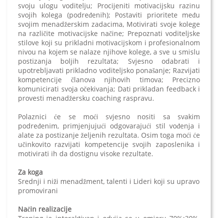
svoju ulogu voditelju; Procijeniti motivacijsku razinu
svojih kolega (podređenih); Postaviti prioritete među
svojim menadžerskim zadacima, Motivirati svoje kolege
na različite motivacijske načine; Prepoznati voditeljske
stilove koji su prikladni motivacijskom i profesionalnom
nivou na kojem se nalaze njihove kolege, a sve u smislu
postizanja boljih rezultata; Svjesno odabrati i
upotrebljavati prikladno voditeljsko ponašanje; Razvijati
kompetencije članova njihovih timova; Precizno
komunicirati svoja očekivanja; Dati prikladan feedback i
provesti menadžersku coaching raspravu.
Polaznici će se moći svjesno nositi sa svakim
podređenim, primjenjujući odgovarajući stil vođenja i
alate za postizanje željenih rezultata. Osim toga moći će
učinkovito razvijati kompetencije svojih zaposlenika i
motivirati ih da dostignu visoke rezultate.
Za koga
Srednji i niži menadžment, talenti i Lideri koji su upravo
promovirani
Način realizacije