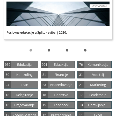
03/04/2026
Poslovne edukacije u Splitu - svibanj 2026.
Edukacija
Eduakcija
Komunikacija
939
204
76
Kontroling
Financije
Voditelj
60
31
31
Lean
Napredovanje
Marketing
24
23
21
Delegiranje
Liderstvo
Leadership
18
18
17
Pregovaranje
Feedback
Upravljanje...
16
15
13
7 Steps Metoda
Prezentiranje
Excel
12
12
11