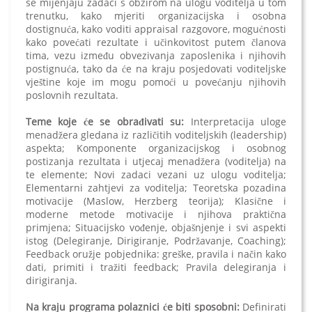
se mijenjaju zadaci s obzirom na ulogu voditelja u tom
trenutku, kako mjeriti organizacijska i osobna
dostignuća, kako voditi appraisal razgovore, mogućnosti
kako povećati rezultate i učinkovitost putem članova
tima, vezu između obvezivanja zaposlenika i njihovih
postignuća, tako da će na kraju posjedovati voditeljske
vještine koje im mogu pomoći u povećanju njihovih
poslovnih rezultata.
Teme koje će se obrađivati su:
Interpretacija uloge
menadžera gledana iz različitih voditeljskih (leadership)
aspekta; Komponente organizacijskog i osobnog
postizanja rezultata i utjecaj menadžera (voditelja) na
te elemente; Novi zadaci vezani uz ulogu voditelja;
Elementarni zahtjevi za voditelja; Teoretska pozadina
motivacije (Maslow, Herzberg teorija); Klasične i
moderne metode motivacije i njihova praktična
primjena; Situacijsko vođenje, objašnjenje i svi aspekti
istog (Delegiranje, Dirigiranje, Podržavanje, Coaching);
Feedback oružje pobjednika: greške, pravila i način kako
dati, primiti i tražiti feedback; Pravila delegiranja i
dirigiranja.
Na kraju programa polaznici će biti sposobni:
Definirati