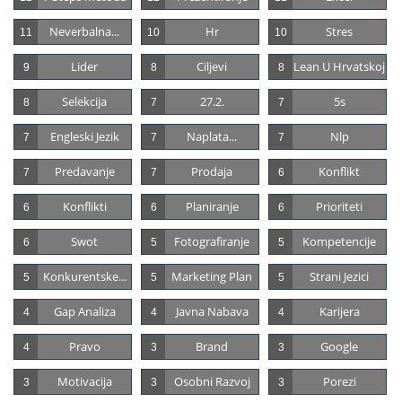
Neverbalna...
Hr
Stres
11
10
10
Lider
Ciljevi
Lean U Hrvatskoj
9
8
8
Selekcija
27.2.
5s
8
7
7
Engleski Jezik
Naplata...
Nlp
7
7
7
Predavanje
Prodaja
Konflikt
7
7
6
Konflikti
Planiranje
Prioriteti
6
6
6
Swot
Fotografiranje
Kompetencije
6
5
5
Konkurentske...
Marketing Plan
Strani Jezici
5
5
5
Gap Analiza
Javna Nabava
Karijera
4
4
4
Pravo
Brand
Google
4
3
3
Motivacija
Osobni Razvoj
Porezi
3
3
3