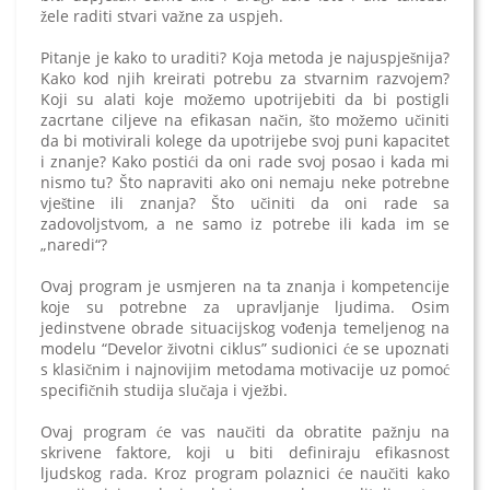
žele raditi stvari važne za uspjeh.
Pitanje je kako to uraditi? Koja metoda je najuspješnija?
Kako kod njih kreirati potrebu za stvarnim razvojem?
Koji su alati koje možemo upotrijebiti da bi postigli
zacrtane ciljeve na efikasan način, što možemo učiniti
da bi motivirali kolege da upotrijebe svoj puni kapacitet
i znanje? Kako postići da oni rade svoj posao i kada mi
nismo tu? Što napraviti ako oni nemaju neke potrebne
vještine ili znanja? Što učiniti da oni rade sa
zadovoljstvom, a ne samo iz potrebe ili kada im se
„naredi“?
Ovaj program je usmjeren na ta znanja i kompetencije
koje su potrebne za upravljanje ljudima. Osim
jedinstvene obrade situacijskog vođenja temeljenog na
modelu “Develor životni ciklus” sudionici će se upoznati
s klasičnim i najnovijim metodama motivacije uz pomoć
specifičnih studija slučaja i vježbi.
Ovaj program će vas naučiti da obratite pažnju na
skrivene faktore, koji u biti definiraju efikasnost
ljudskog rada. Kroz program polaznici će naučiti kako