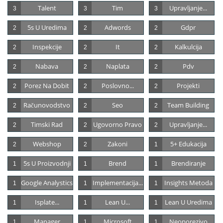
Talent
Tim
Upravljanje...
3
3
3
5s U Uredima
Adwords
Gdpr
2
2
2
Inspekcije
It
Kalkulcija
2
2
2
Nabava
Naplata
Pdv
2
2
2
Porez Na Dobit
Poslovno...
Projekti
2
2
2
Računovodstvo
Seo
Team Building
2
2
2
Timski Rad
Ugovorno Pravo
Upravljanje...
2
2
2
Webshop
Zakoni
5+ Edukacija
2
2
1
5s U Proizvodnji
Brend
Brendiranje
1
1
1
Google Analystics
Implementacija...
Insights Metoda
1
1
1
Isplate...
Lean U...
Lean U Uredima
1
1
1
Manager
Microsoft
Neoporezivo
1
1
1