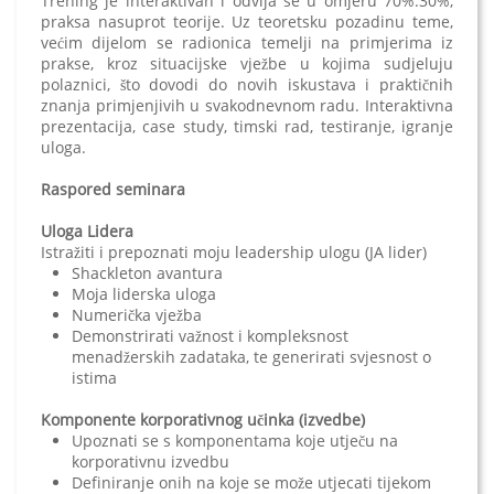
Trening je interaktivan i odvija se u omjeru 70%:30%,
praksa nasuprot teorije. Uz teoretsku pozadinu teme,
većim dijelom se radionica temelji na primjerima iz
prakse, kroz situacijske vježbe u kojima sudjeluju
polaznici, što dovodi do novih iskustava i praktičnih
znanja primjenjivih u svakodnevnom radu. Interaktivna
prezentacija, case study, timski rad, testiranje, igranje
uloga.
Raspored seminara
Uloga Lidera
Istražiti i prepoznati moju leadership ulogu (JA lider)
Shackleton avantura
Moja liderska uloga
Numerička vježba
Demonstrirati važnost i kompleksnost
menadžerskih zadataka, te generirati svjesnost o
istima
Komponente korporativnog učinka (izvedbe)
Upoznati se s komponentama koje utječu na
korporativnu izvedbu
Definiranje onih na koje se može utjecati tijekom