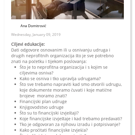
Ana Domitrović
Wednesday, January 09, 2019
Ciljevi edukacije:
Dati odgovore osnovanim ili u osnivanju udruga i
drugih neprofitnih organizacija što je sve potrebno
znati na početku i tijekom poslovanja:
Što je to neprofitna organizacija i s kojim se
ciljevima osniva?
Kako se osniva i tko upravlja udrugama?
Što sve trebamo napraviti kad smo otvorili udrugu,
koje dokumente moramo čuvati i koje matične
brojeve moramo znati?
Financijski plan udruge
Knjigovodstvo udruge
Što su to financijski izvještaji?
Koje financijske izvještaje i kad trebamo predavati?
Tko je odgovoran za njihovu izradu i potpisivanje?
Kako pročitati financijske izvješća?