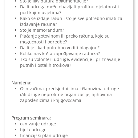
Što je likvidatura dokumentacije?
Da li udruga može obavljati profitnu djelatnost i
pod kojim uvjetima?
Kako se izdaje račun i što je sve potrebno imati za
izdavanje računa?
Što je memorandum?
Plaćanje gotovinom ili preko računa, koje su
mogućnosti i odredbe?
Da li je i kad potrebno voditi blagajnu?
Koliko nas košta zapošljavanje radnika?
Tko su volonteri udruge, evidencije i priznavanje
putnih i ostalih troškova?
Namjena:
Osnivačima, predsjednicima i članovima udruge
i/ili druge neprofitne organizacije, njihovima
zaposlenicima i knjigovođama
Program seminara:
osnivanje udruge
tijela udruge
financijski plan udruge