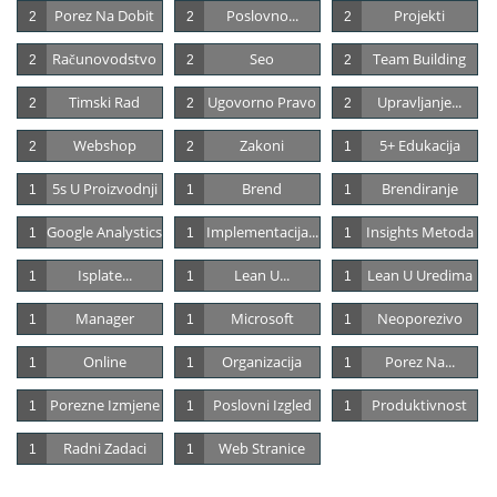
Porez Na Dobit
Poslovno...
Projekti
2
2
2
Računovodstvo
Seo
Team Building
2
2
2
Timski Rad
Ugovorno Pravo
Upravljanje...
2
2
2
Webshop
Zakoni
5+ Edukacija
2
2
1
5s U Proizvodnji
Brend
Brendiranje
1
1
1
Google Analystics
Implementacija...
Insights Metoda
1
1
1
Isplate...
Lean U...
Lean U Uredima
1
1
1
Manager
Microsoft
Neoporezivo
1
1
1
Online
Organizacija
Porez Na...
1
1
1
Porezne Izmjene
Poslovni Izgled
Produktivnost
1
1
1
Radni Zadaci
Web Stranice
1
1