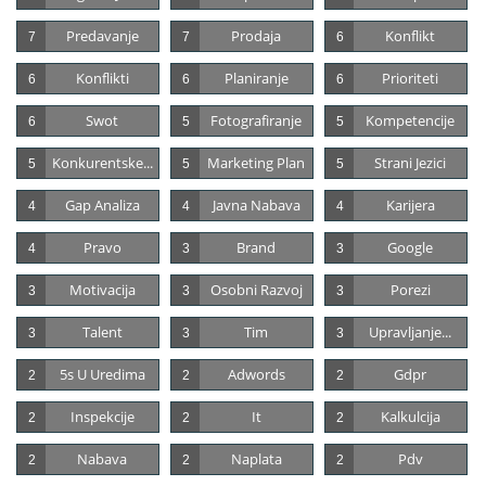
Predavanje
Prodaja
Konflikt
7
7
6
Konflikti
Planiranje
Prioriteti
6
6
6
Swot
Fotografiranje
Kompetencije
6
5
5
Konkurentske...
Marketing Plan
Strani Jezici
5
5
5
Gap Analiza
Javna Nabava
Karijera
4
4
4
Pravo
Brand
Google
4
3
3
Motivacija
Osobni Razvoj
Porezi
3
3
3
Talent
Tim
Upravljanje...
3
3
3
5s U Uredima
Adwords
Gdpr
2
2
2
Inspekcije
It
Kalkulcija
2
2
2
Nabava
Naplata
Pdv
2
2
2