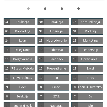
Edukacija
Eduakcija
Komunikacija
939
204
76
Kontroling
Financije
Voditelj
60
31
31
Lean
Napredovanje
Marketing
24
23
21
Delegiranje
Liderstvo
Leadership
18
18
17
Pregovaranje
Feedback
Upravljanje...
16
15
13
7 Steps Metoda
Prezentiranje
Excel
12
12
11
Neverbalna...
Hr
Stres
11
10
10
Lider
Ciljevi
Lean U Hrvatskoj
9
8
8
Selekcija
27.2.
5s
8
7
7
Engleski Jezik
Naplata...
Nlp
7
7
7