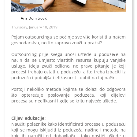
Ana Domitrović
Thursday, January 10, 2019
Pojam outsourcinga se počinje sve više koristiti u našem
gospodarstvu, no što zapravo znači u praksi?
Outsourcing prije svega unosi uštede u poduzeće na
način da se umjesto vlastitih resursa kupuju vanjske
usluge. Ideja zvuči odlično, no pravo pitanje je koji
procesi trebaju ostati u poduzeću, a što treba izbaciti iz
poduzeća i poboljšati efikasnost i dobit na taj način.
Postoji nekoliko metoda kojima se dolazi do odgovora
što opterećuje poslovanje poduzeća, koji dijelovi
procesa su neefikasni i gdje se kriju najveće uštede.
Ciljevi edukacije:
Naučiti polaznike kako identificirati procese u poduzeću
koji se mogu isključiti iz poduzeća, načine i metode na
koje ih naručiti od dobavljača i tako postići uštede u