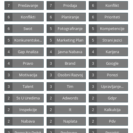
Predavanje
Prodaja
Konflikt
7
7
6
Konflikti
Planiranje
Prioriteti
6
6
6
Swot
Fotografiranje
Kompetencije
6
5
5
Konkurentske...
Marketing Plan
Strani Jezici
5
5
5
Gap Analiza
Javna Nabava
Karijera
4
4
4
Pravo
Brand
Google
4
3
3
Motivacija
Osobni Razvoj
Porezi
3
3
3
Talent
Tim
Upravljanje...
3
3
3
5s U Uredima
Adwords
Gdpr
2
2
2
Inspekcije
It
Kalkulcija
2
2
2
Nabava
Naplata
Pdv
2
2
2
Porez Na Dobit
Poslovno...
Projekti
2
2
2