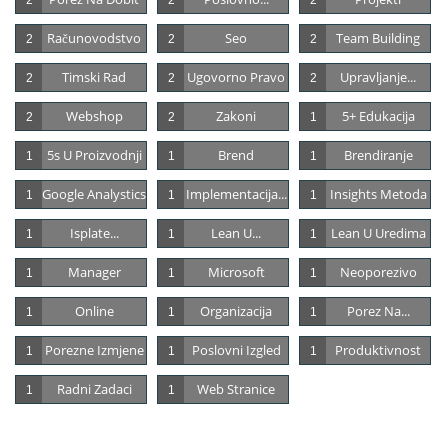
Računovodstvo
Seo
Team Building
2
2
2
Timski Rad
Ugovorno Pravo
Upravljanje...
2
2
2
Webshop
Zakoni
5+ Edukacija
2
2
1
5s U Proizvodnji
Brend
Brendiranje
1
1
1
Google Analystics
Implementacija...
Insights Metoda
1
1
1
Isplate...
Lean U...
Lean U Uredima
1
1
1
Manager
Microsoft
Neoporezivo
1
1
1
Online
Organizacija
Porez Na...
1
1
1
Porezne Izmjene
Poslovni Izgled
Produktivnost
1
1
1
Radni Zadaci
Web Stranice
1
1