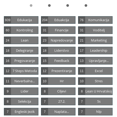
Edukacija
Eduakcija
Komunikacija
939
204
76
Kontroling
Financije
Voditelj
60
31
31
Lean
Napredovanje
Marketing
24
23
21
Delegiranje
Liderstvo
Leadership
18
18
17
Pregovaranje
Feedback
Upravljanje...
16
15
13
7 Steps Metoda
Prezentiranje
Excel
12
12
11
Neverbalna...
Hr
Stres
11
10
10
Lider
Ciljevi
Lean U Hrvatskoj
9
8
8
Selekcija
27.2.
5s
8
7
7
Engleski Jezik
Naplata...
Nlp
7
7
7