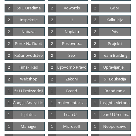
5s U Uredima
Adwords
Gdpr
2
2
2
Inspekcije
It
Kalkulcija
2
2
2
Nabava
Naplata
Pdv
2
2
2
Porez Na Dobit
Poslovno...
Projekti
2
2
2
Računovodstvo
Seo
Team Building
2
2
2
Timski Rad
Ugovorno Pravo
Upravljanje...
2
2
2
Webshop
Zakoni
5+ Edukacija
2
2
1
5s U Proizvodnji
Brend
Brendiranje
1
1
1
Google Analystics
Implementacija...
Insights Metoda
1
1
1
Isplate...
Lean U...
Lean U Uredima
1
1
1
Manager
Microsoft
Neoporezivo
1
1
1