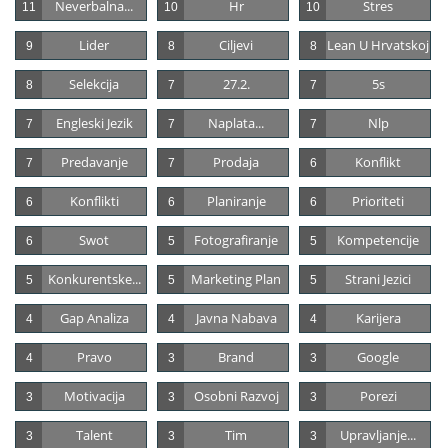
Neverbalna...
Hr
Stres
11
10
10
Lider
Ciljevi
Lean U Hrvatskoj
9
8
8
Selekcija
27.2.
5s
8
7
7
Engleski Jezik
Naplata...
Nlp
7
7
7
Predavanje
Prodaja
Konflikt
7
7
6
Konflikti
Planiranje
Prioriteti
6
6
6
Swot
Fotografiranje
Kompetencije
6
5
5
Konkurentske...
Marketing Plan
Strani Jezici
5
5
5
Gap Analiza
Javna Nabava
Karijera
4
4
4
Pravo
Brand
Google
4
3
3
Motivacija
Osobni Razvoj
Porezi
3
3
3
Talent
Tim
Upravljanje...
3
3
3