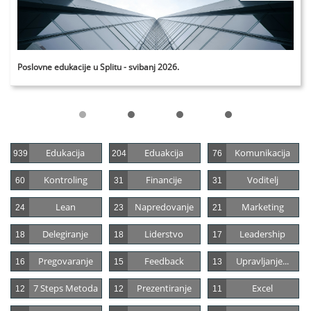
Poslovne edukacije u Splitu - svibanj 2026.
Edukacija
Eduakcija
Komunikacija
939
204
76
Kontroling
Financije
Voditelj
60
31
31
Lean
Napredovanje
Marketing
24
23
21
Delegiranje
Liderstvo
Leadership
18
18
17
Pregovaranje
Feedback
Upravljanje...
16
15
13
7 Steps Metoda
Prezentiranje
Excel
12
12
11