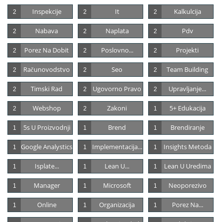
Inspekcije
It
Kalkulcija
2
2
2
Nabava
Naplata
Pdv
2
2
2
Porez Na Dobit
Poslovno...
Projekti
2
2
2
Računovodstvo
Seo
Team Building
2
2
2
Timski Rad
Ugovorno Pravo
Upravljanje...
2
2
2
Webshop
Zakoni
5+ Edukacija
2
2
1
5s U Proizvodnji
Brend
Brendiranje
1
1
1
Google Analystics
Implementacija...
Insights Metoda
1
1
1
Isplate...
Lean U...
Lean U Uredima
1
1
1
Manager
Microsoft
Neoporezivo
1
1
1
Online
Organizacija
Porez Na...
1
1
1