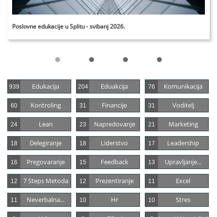
Poslovne edukacije u Splitu - svibanj 2026.
Edukacija
Eduakcija
Komunikacija
939
204
76
Kontroling
Financije
Voditelj
60
31
31
Lean
Napredovanje
Marketing
24
23
21
Delegiranje
Liderstvo
Leadership
18
18
17
Pregovaranje
Feedback
Upravljanje...
16
15
13
7 Steps Metoda
Prezentiranje
Excel
12
12
11
Neverbalna...
Hr
Stres
11
10
10