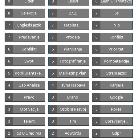
Lider
Ciljevi
Lean U Hrvatskoj
9
8
8
Selekcija
27.2.
5s
8
7
7
Engleski Jezik
Naplata...
Nlp
7
7
7
Predavanje
Prodaja
Konflikt
7
7
6
Konflikti
Planiranje
Prioriteti
6
6
6
Swot
Fotografiranje
Kompetencije
6
5
5
Konkurentske...
Marketing Plan
Strani Jezici
5
5
5
Gap Analiza
Javna Nabava
Karijera
4
4
4
Pravo
Brand
Google
4
3
3
Motivacija
Osobni Razvoj
Porezi
3
3
3
Talent
Tim
Upravljanje...
3
3
3
5s U Uredima
Adwords
Gdpr
2
2
2