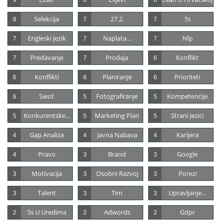
Selekcija
27.2.
5s
8
7
7
Engleski Jezik
Naplata...
Nlp
7
7
7
Predavanje
Prodaja
Konflikt
7
7
6
Konflikti
Planiranje
Prioriteti
6
6
6
Swot
Fotografiranje
Kompetencije
6
5
5
Konkurentske...
Marketing Plan
Strani Jezici
5
5
5
Gap Analiza
Javna Nabava
Karijera
4
4
4
Pravo
Brand
Google
4
3
3
Motivacija
Osobni Razvoj
Porezi
3
3
3
Talent
Tim
Upravljanje...
3
3
3
5s U Uredima
Adwords
Gdpr
2
2
2