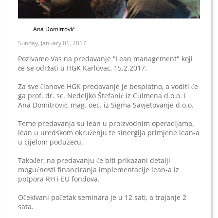
Ana Domitrović
Sunday, January 01, 2017
Pozivamo Vas na predavanje "Lean management" koji
će se održati u HGK Karlovac, 15.2.2017.
Za sve članove HGK predavanje je besplatno, a voditi će
ga prof. dr. sc. Nedeljko Štefanić iz Culmena d.o.o. i
Ana Domitrović, mag. oec. iz Sigma Savjetovanje d.o.o.
Teme predavanja su lean u proizvodnim operacijama,
lean u uredskom okruženju te sinergija primjene lean-a
u cijelom poduzeću.
Također, na predavanju će biti prikazani detalji
mogućnosti financiranja implementacije lean-a iz
potpora RH i EU fondova.
Očekivani početak seminara je u 12 sati, a trajanje 2
sata.