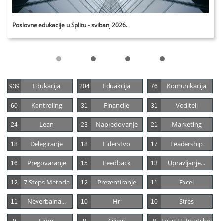
Poslovne edukacije u Splitu - svibanj 2026.
Edukacija
Eduakcija
Komunikacija
939
204
76
Kontroling
Financije
Voditelj
60
31
31
Lean
Napredovanje
Marketing
24
23
21
Delegiranje
Liderstvo
Leadership
18
18
17
Pregovaranje
Feedback
Upravljanje...
16
15
13
7 Steps Metoda
Prezentiranje
Excel
12
12
11
Neverbalna...
Hr
Stres
11
10
10
Lider
Ciljevi
Lean U Hrvatskoj
9
8
8