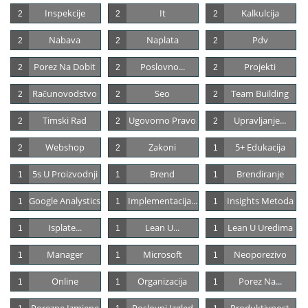
Inspekcije
It
Kalkulcija
2
2
2
Nabava
Naplata
Pdv
2
2
2
Porez Na Dobit
Poslovno...
Projekti
2
2
2
Računovodstvo
Seo
Team Building
2
2
2
Timski Rad
Ugovorno Pravo
Upravljanje...
2
2
2
Webshop
Zakoni
5+ Edukacija
2
2
1
5s U Proizvodnji
Brend
Brendiranje
1
1
1
Google Analystics
Implementacija...
Insights Metoda
1
1
1
Isplate...
Lean U...
Lean U Uredima
1
1
1
Manager
Microsoft
Neoporezivo
1
1
1
Online
Organizacija
Porez Na...
1
1
1