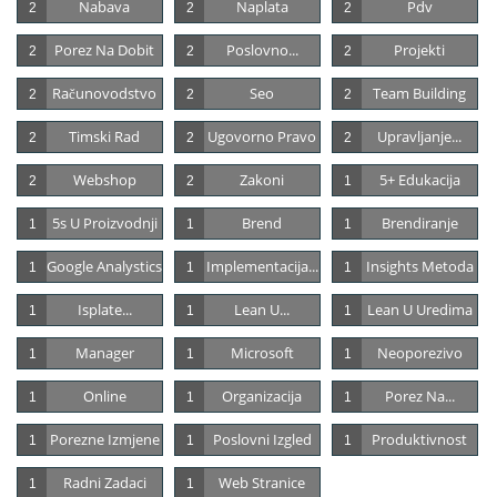
Nabava
Naplata
Pdv
2
2
2
Porez Na Dobit
Poslovno...
Projekti
2
2
2
Računovodstvo
Seo
Team Building
2
2
2
Timski Rad
Ugovorno Pravo
Upravljanje...
2
2
2
Webshop
Zakoni
5+ Edukacija
2
2
1
5s U Proizvodnji
Brend
Brendiranje
1
1
1
Google Analystics
Implementacija...
Insights Metoda
1
1
1
Isplate...
Lean U...
Lean U Uredima
1
1
1
Manager
Microsoft
Neoporezivo
1
1
1
Online
Organizacija
Porez Na...
1
1
1
Porezne Izmjene
Poslovni Izgled
Produktivnost
1
1
1
Radni Zadaci
Web Stranice
1
1