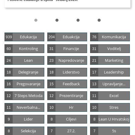
Edukacija
Eduakcija
Komunikacija
939
204
76
Kontroling
Financije
Voditelj
60
31
31
Lean
Napredovanje
Marketing
24
23
21
Delegiranje
Liderstvo
Leadership
18
18
17
Pregovaranje
Feedback
Upravljanje...
16
15
13
7 Steps Metoda
Prezentiranje
Excel
12
12
11
Neverbalna...
Hr
Stres
11
10
10
Lider
Ciljevi
Lean U Hrvatskoj
9
8
8
Selekcija
27.2.
5s
8
7
7