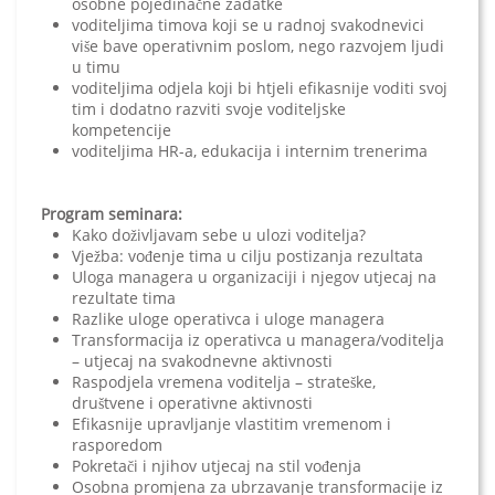
osobne pojedinačne zadatke
voditeljima timova koji se u radnoj svakodnevici
više bave operativnim poslom, nego razvojem ljudi
u timu
voditeljima odjela koji bi htjeli efikasnije voditi svoj
tim i dodatno razviti svoje voditeljske
kompetencije
voditeljima HR-a, edukacija i internim trenerima
Program seminara:
Kako doživljavam sebe u ulozi voditelja?
Vježba: vođenje tima u cilju postizanja rezultata
Uloga managera u organizaciji i njegov utjecaj na
rezultate tima
Razlike uloge operativca i uloge managera
Transformacija iz operativca u managera/voditelja
– utjecaj na svakodnevne aktivnosti
Raspodjela vremena voditelja – strateške,
društvene i operativne aktivnosti
Efikasnije upravljanje vlastitim vremenom i
rasporedom
Pokretači i njihov utjecaj na stil vođenja
Osobna promjena za ubrzavanje transformacije iz