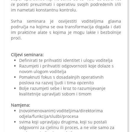
će početi preuzimati i operativu svojih podređenih i/ili
im nametati konstantnu kontrolu.
Svrha seminara je osvijestiti voditeljima glavna
područja na kojima se ova transformacija događa i dati
im praktične alate s kojima je mogu lakše i bezbolnije
proći.
Ciljevi seminara:
Definirati te prihvatiti identitet i ulogu voditelja
Razumjeti i prihvatiti odgovornosti koje dolaze s
novom ulogom voditelja
Pomaknuti fokus s dosadašnjih operativnih
poslova na razvoj ljudi i tima općenito
Bolje razumjeti sebe i kroz to razumijevanje
kvalitetnije upravljati sobom i timom
Namjena:
(novoimenovanim) voditeljima/direktorima
odjela/funkcija/službi/procesa
svima koji upravljaju drugima, koji su postali
odgovorni za cjelinu ili proces, a ne više samo za