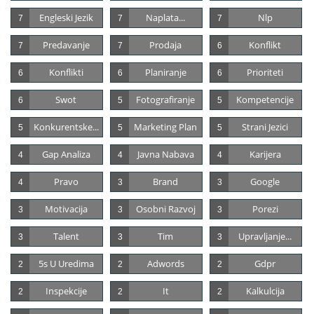
Engleski Jezik
Naplata...
Nlp
7
7
7
Predavanje
Prodaja
Konflikt
7
7
6
Konflikti
Planiranje
Prioriteti
6
6
6
Swot
Fotografiranje
Kompetencije
6
5
5
Konkurentske...
Marketing Plan
Strani Jezici
5
5
5
Gap Analiza
Javna Nabava
Karijera
4
4
4
Pravo
Brand
Google
4
3
3
Motivacija
Osobni Razvoj
Porezi
3
3
3
Talent
Tim
Upravljanje...
3
3
3
5s U Uredima
Adwords
Gdpr
2
2
2
Inspekcije
It
Kalkulcija
2
2
2