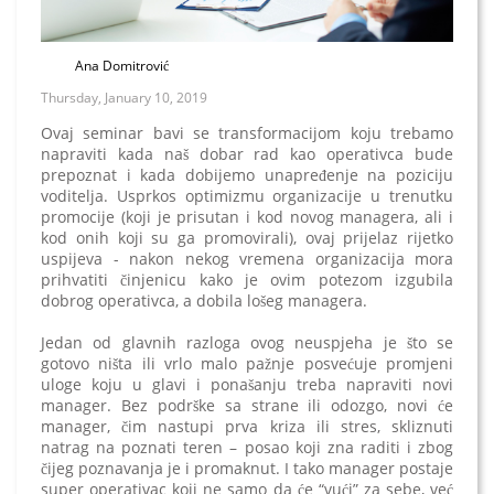
Ana Domitrović
Thursday, January 10, 2019
Ovaj seminar bavi se transformacijom koju trebamo
napraviti kada naš dobar rad kao operativca bude
prepoznat i kada dobijemo unapređenje na poziciju
voditelja. Usprkos optimizmu organizacije u trenutku
promocije (koji je prisutan i kod novog managera, ali i
kod onih koji su ga promovirali), ovaj prijelaz rijetko
uspijeva - nakon nekog vremena organizacija mora
prihvatiti činjenicu kako je ovim potezom izgubila
dobrog operativca, a dobila lošeg managera.
Jedan od glavnih razloga ovog neuspjeha je što se
gotovo ništa ili vrlo malo pažnje posvećuje promjeni
uloge koju u glavi i ponašanju treba napraviti novi
manager. Bez podrške sa strane ili odozgo, novi će
manager, čim nastupi prva kriza ili stres, skliznuti
natrag na poznati teren – posao koji zna raditi i zbog
čijeg poznavanja je i promaknut. I tako manager postaje
super operativac koji ne samo da će “vući” za sebe, već