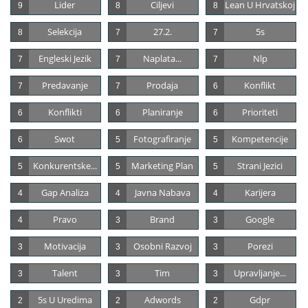
Lider
Ciljevi
Lean U Hrvatskoj
9
8
8
Selekcija
27.2.
5s
8
7
7
Engleski Jezik
Naplata...
Nlp
7
7
7
Predavanje
Prodaja
Konflikt
7
7
6
Konflikti
Planiranje
Prioriteti
6
6
6
Swot
Fotografiranje
Kompetencije
6
5
5
Konkurentske...
Marketing Plan
Strani Jezici
5
5
5
Gap Analiza
Javna Nabava
Karijera
4
4
4
Pravo
Brand
Google
4
3
3
Motivacija
Osobni Razvoj
Porezi
3
3
3
Talent
Tim
Upravljanje...
3
3
3
5s U Uredima
Adwords
Gdpr
2
2
2