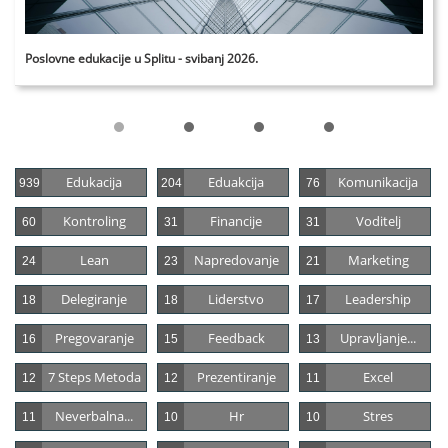
Poslovne edukacije u Splitu - svibanj 2026.
Edukacija
Eduakcija
Komunikacija
939
204
76
Kontroling
Financije
Voditelj
60
31
31
Lean
Napredovanje
Marketing
24
23
21
Delegiranje
Liderstvo
Leadership
18
18
17
Pregovaranje
Feedback
Upravljanje...
16
15
13
7 Steps Metoda
Prezentiranje
Excel
12
12
11
Neverbalna...
Hr
Stres
11
10
10