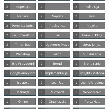
Inspekcije
It
Kalkulcija
2
2
2
Nabava
Naplata
Pdv
2
2
2
Porez Na Dobit
Poslovno...
Projekti
2
2
2
Računovodstvo
Seo
Team Building
2
2
2
Timski Rad
Ugovorno Pravo
Upravljanje...
2
2
2
Webshop
Zakoni
5+ Edukacija
2
2
1
5s U Proizvodnji
Brend
Brendiranje
1
1
1
Google Analystics
Implementacija...
Insights Metoda
1
1
1
Isplate...
Lean U...
Lean U Uredima
1
1
1
Manager
Microsoft
Neoporezivo
1
1
1
Online
Organizacija
Porez Na...
1
1
1