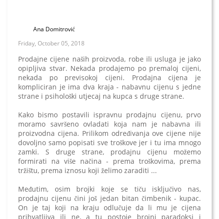
Ana Domitrović
Friday, October 05, 2018
Prodajne cijene naših proizvoda, robe ili usluga je jako
opipljiva stvar. Nekada prodajemo po premaloj cijeni,
nekada po previsokoj cijeni. Prodajna cijena je
kompliciran je ima dva kraja - nabavnu cijenu s jedne
strane i psihološki utjecaj na kupca s druge strane.
Kako bismo postavili ispravnu prodajnu cijenu, prvo
moramo savršeno ovladati koja nam je nabavna ili
proizvodna cijena. Prilikom određivanja ove cijene nije
dovoljno samo popisati sve troškove jer i tu ima mnogo
zamki. S druge strane, prodajnu cijenu možemo
formirati na više načina - prema troškovima, prema
tržištu, prema iznosu koji želimo zaraditi ...
Međutim, osim brojki koje se tiču isključivo nas,
prodajnu cijenu čini još jedan bitan čimbenik - kupac.
On je taj koji na kraju odlučuje da li mu je cijena
prihvatljiva ili ne, a tu postoje brojni paradoksi i