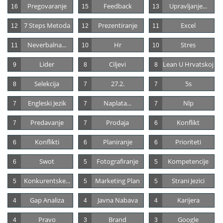
Pregovaranje
Feedback
Upravljanje...
16
15
13
7 Steps Metoda
Prezentiranje
Excel
12
12
11
Neverbalna...
Hr
Stres
11
10
10
Lider
Ciljevi
Lean U Hrvatskoj
9
8
8
Selekcija
27.2.
5s
8
7
7
Engleski Jezik
Naplata...
Nlp
7
7
7
Predavanje
Prodaja
Konflikt
7
7
6
Konflikti
Planiranje
Prioriteti
6
6
6
Swot
Fotografiranje
Kompetencije
6
5
5
Konkurentske...
Marketing Plan
Strani Jezici
5
5
5
Gap Analiza
Javna Nabava
Karijera
4
4
4
Pravo
Brand
Google
4
3
3