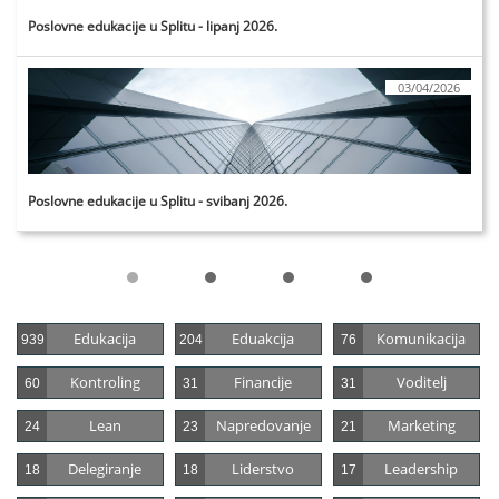
Poslovne edukacije u Splitu - lipanj 2026.
03/04/2026
Poslovne edukacije u Splitu - svibanj 2026.
Edukacija
Eduakcija
Komunikacija
939
204
76
Kontroling
Financije
Voditelj
60
31
31
Lean
Napredovanje
Marketing
24
23
21
Delegiranje
Liderstvo
Leadership
18
18
17