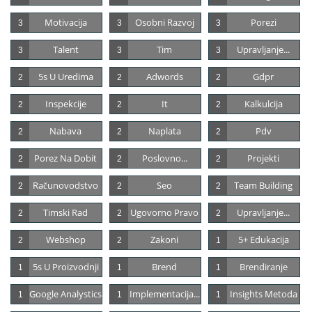
Motivacija
Osobni Razvoj
Porezi
3
3
3
Talent
Tim
Upravljanje...
3
3
3
5s U Uredima
Adwords
Gdpr
2
2
2
Inspekcije
It
Kalkulcija
2
2
2
Nabava
Naplata
Pdv
2
2
2
Porez Na Dobit
Poslovno...
Projekti
2
2
2
Računovodstvo
Seo
Team Building
2
2
2
Timski Rad
Ugovorno Pravo
Upravljanje...
2
2
2
Webshop
Zakoni
5+ Edukacija
2
2
1
5s U Proizvodnji
Brend
Brendiranje
1
1
1
Google Analystics
Implementacija...
Insights Metoda
1
1
1