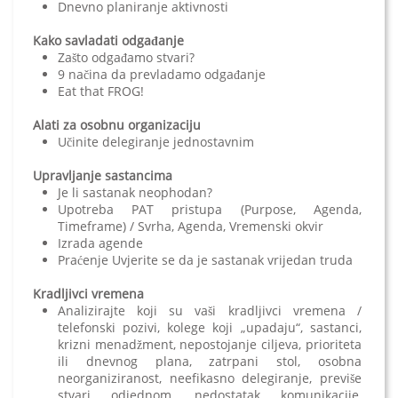
Dnevno planiranje aktivnosti
Kako savladati odgađanje
Zašto odgađamo stvari?
9 načina da prevladamo odgađanje
Eat that FROG!
Alati za osobnu organizaciju
Učinite delegiranje jednostavnim
Upravljanje sastancima
Je li sastanak neophodan?
Upotreba PAT pristupa (Purpose, Agenda,
Timeframe) / Svrha, Agenda, Vremenski okvir
Izrada agende
Praćenje Uvjerite se da je sastanak vrijedan truda
Kradljivci vremena
Analizirajte koji su vaši kradljivci vremena /
telefonski pozivi, kolege koji „upadaju“, sastanci,
krizni menadžment, nepostojanje ciljeva, prioriteta
ili dnevnog plana, zatrpani stol, osobna
neorganiziranost, neefikasno delegiranje, previše
stvari odjednom, nedostatak komunikacije,