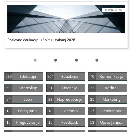
03/04/2026
Poslovne edukacije u Splitu - svibanj 2026.
Edukacija
Eduakcija
Komunikacija
939
204
76
Kontroling
Financije
Voditelj
60
31
31
Lean
Napredovanje
Marketing
24
23
21
Delegiranje
Liderstvo
Leadership
18
18
17
Pregovaranje
Feedback
Upravljanje...
16
15
13