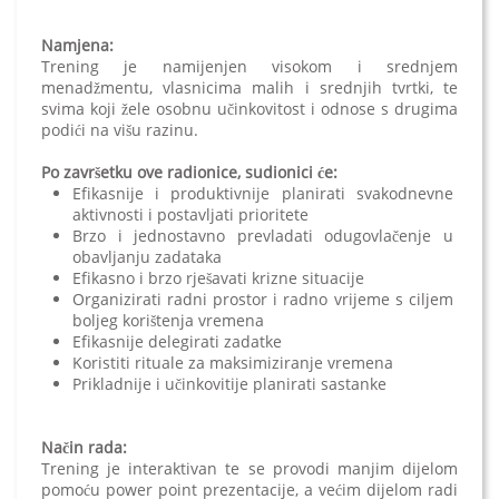
Namjena:
Trening je namijenjen visokom i srednjem
menadžmentu, vlasnicima malih i srednjih tvrtki, te
svima koji žele osobnu učinkovitost i odnose s drugima
podići na višu razinu.
Po završetku ove radionice, sudionici će:
Efikasnije i produktivnije planirati svakodnevne
aktivnosti i postavljati prioritete
Brzo i jednostavno prevladati odugovlačenje u
obavljanju zadataka
Efikasno i brzo rješavati krizne situacije
Organizirati radni prostor i radno vrijeme s ciljem
boljeg korištenja vremena
Efikasnije delegirati zadatke
Koristiti rituale za maksimiziranje vremena
Prikladnije i učinkovitije planirati sastanke
Način rada:
Trening je interaktivan te se provodi manjim dijelom
pomoću power point prezentacije, a većim dijelom radi