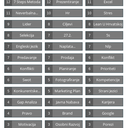
7 Steps Metoda
Prezentiranje
Excel
12
12
11
Neverbalna...
Hr
Stres
11
10
10
Lider
Ciljevi
Lean U Hrvatskoj
9
8
8
Selekcija
27.2.
5s
8
7
7
Engleski Jezik
Naplata...
Nlp
7
7
7
Predavanje
Prodaja
Konflikt
7
7
6
Konflikti
Planiranje
Prioriteti
6
6
6
Swot
Fotografiranje
Kompetencije
6
5
5
Konkurentske...
Marketing Plan
Strani Jezici
5
5
5
Gap Analiza
Javna Nabava
Karijera
4
4
4
Pravo
Brand
Google
4
3
3
Motivacija
Osobni Razvoj
Porezi
3
3
3