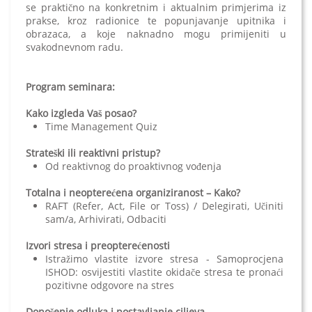
se praktično na konkretnim i aktualnim primjerima iz
prakse, kroz radionice te popunjavanje upitnika i
obrazaca, a koje naknadno mogu primijeniti u
svakodnevnom radu.
Program seminara:
Kako izgleda Vaš posao?
Time Management Quiz
Strateški ili reaktivni pristup?
Od reaktivnog do proaktivnog vođenja
Totalna i neopterećena organiziranost – Kako?
RAFT (Refer, Act, File or Toss) / Delegirati, Učiniti
sam/a, Arhivirati, Odbaciti
Izvori stresa i preopterećenosti
Istražimo vlastite izvore stresa - Samoprocjena
ISHOD: osvijestiti vlastite okidače stresa te pronaći
pozitivne odgovore na stres
Donošenje odluka i postavljanje ciljeva