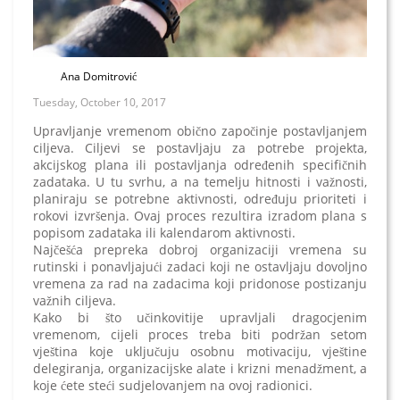
Ana Domitrović
Tuesday, October 10, 2017
Upravljanje vremenom obično započinje postavljanjem
ciljeva. Ciljevi se postavljaju za potrebe projekta,
akcijskog plana ili postavljanja određenih specifičnih
zadataka. U tu svrhu, a na temelju hitnosti i važnosti,
planiraju se potrebne aktivnosti, određuju prioriteti i
rokovi izvršenja. Ovaj proces rezultira izradom plana s
popisom zadataka ili kalendarom aktivnosti.
Najčešća prepreka dobroj organizaciji vremena su
rutinski i ponavljajući zadaci koji ne ostavljaju dovoljno
vremena za rad na zadacima koji pridonose postizanju
važnih ciljeva.
Kako bi što učinkovitije upravljali dragocjenim
vremenom, cijeli proces treba biti podržan setom
vještina koje uključuju osobnu motivaciju, vještine
delegiranja, organizacijske alate i krizni menadžment, a
koje ćete steći sudjelovanjem na ovoj radionici.