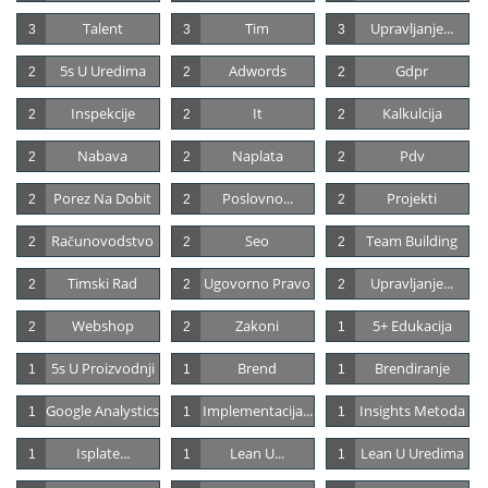
Talent
Tim
Upravljanje...
3
3
3
5s U Uredima
Adwords
Gdpr
2
2
2
Inspekcije
It
Kalkulcija
2
2
2
Nabava
Naplata
Pdv
2
2
2
Porez Na Dobit
Poslovno...
Projekti
2
2
2
Računovodstvo
Seo
Team Building
2
2
2
Timski Rad
Ugovorno Pravo
Upravljanje...
2
2
2
Webshop
Zakoni
5+ Edukacija
2
2
1
5s U Proizvodnji
Brend
Brendiranje
1
1
1
Google Analystics
Implementacija...
Insights Metoda
1
1
1
Isplate...
Lean U...
Lean U Uredima
1
1
1