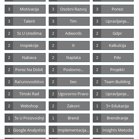
Motivacija
Osobni Razvoj
Porezi
3
3
3
Talent
Tim
Upravljanje...
3
3
3
5s U Uredima
Adwords
Gdpr
2
2
2
Inspekcije
It
Kalkulcija
2
2
2
Nabava
Naplata
Pdv
2
2
2
Porez Na Dobit
Poslovno...
Projekti
2
2
2
Računovodstvo
Seo
Team Building
2
2
2
Timski Rad
Ugovorno Pravo
Upravljanje...
2
2
2
Webshop
Zakoni
5+ Edukacija
2
2
1
5s U Proizvodnji
Brend
Brendiranje
1
1
1
Google Analystics
Implementacija...
Insights Metoda
1
1
1