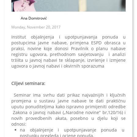
Ana Domitrović
Monday, November 20, 2017
Institut objašnjenja i upotpunjavanja ponuda u
postupcima javne nabave, primjena ESPD obrasca u
praksi, novine koje donosi Pravilnik o planu nabave
registru ugovora, prethodnom savjetovanju i analizi
tržišta u javnoj nabavi te sklapanje, izvršenje i izmjene
ugovora o javnoj nabavi i okvirnih sporazuma
Ciljevi seminara:
Seminar ima svrhu dati prikaz najvažnijih i ključnih
promjena u sustavu javne nabave te dati praktičnu
uputu ponuditeljima kako ispravno primijeniti odredbe
Zakona o javnoj nabavi („Narodne novine“ br,120/16) i
novih provedbenih akata, posebno u djelu koji se
odnosi:
na objašnjenje i upotpunjavanje ponuda u
postupku pregleda i ocjene ponuda,