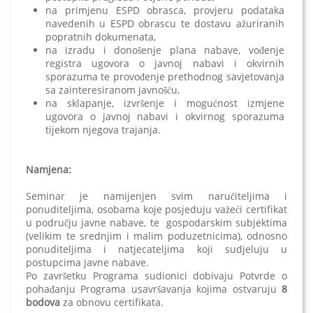
na primjenu ESPD obrasca, provjeru podataka
navedenih u ESPD obrascu te dostavu ažuriranih
popratnih dokumenata,
na izradu i donošenje plana nabave, vođenje
registra ugovora o javnoj nabavi i okvirnih
sporazuma te provođenje prethodnog savjetovanja
sa zainteresiranom javnošću,
na sklapanje, izvršenje i mogućnost izmjene
ugovora o javnoj nabavi i okvirnog sporazuma
tijekom njegova trajanja.
Namjena:
Seminar je namijenjen svim naručiteljima i
ponuditeljima, osobama koje posjeduju važeći certifikat
u području javne nabave, te gospodarskim subjektima
(velikim te srednjim i malim poduzetnicima), odnosno
ponuditeljima i natjecateljima koji sudjeluju u
postupcima javne nabave.
Po završetku Programa sudionici dobivaju Potvrde o
pohađanju Programa usavršavanja kojima ostvaruju
8
bodova
za obnovu certifikata.