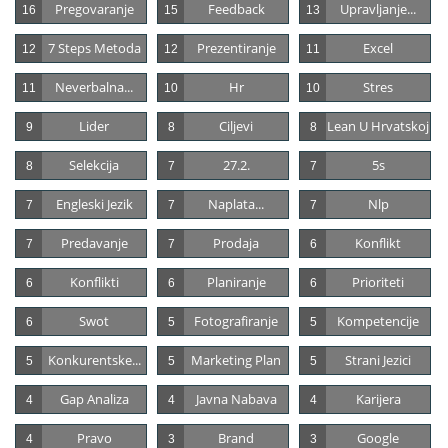
Pregovaranje
Feedback
Upravljanje...
16
15
13
7 Steps Metoda
Prezentiranje
Excel
12
12
11
Neverbalna...
Hr
Stres
11
10
10
Lider
Ciljevi
Lean U Hrvatskoj
9
8
8
Selekcija
27.2.
5s
8
7
7
Engleski Jezik
Naplata...
Nlp
7
7
7
Predavanje
Prodaja
Konflikt
7
7
6
Konflikti
Planiranje
Prioriteti
6
6
6
Swot
Fotografiranje
Kompetencije
6
5
5
Konkurentske...
Marketing Plan
Strani Jezici
5
5
5
Gap Analiza
Javna Nabava
Karijera
4
4
4
Pravo
Brand
Google
4
3
3