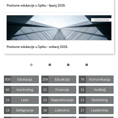
Poslovne edukacije u Splitu - lipanj 2026.
03/04/2026
Poslovne edukacije u Splitu - svibanj 2026.
Edukacija
Eduakcija
Komunikacija
939
204
76
Kontroling
Financije
Voditelj
60
31
31
Lean
Napredovanje
Marketing
24
23
21
Delegiranje
Liderstvo
Leadership
18
18
17