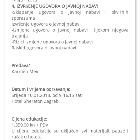
14:45 -16:15
4. IZVRŠENJE UGOVORA O JAVNOJ NABAVI
-Sklapanje ugovora o javnoj nabavi i okvirnih
sporazuma
Izvršenje ugovora o javnoj nabavi
-Izmjene ugovora o javnoj nabavi tijekom njegova
trajanja
-Rizici izmjene ugovora o javnoj nabavi
Raskid ugovora o javnoj nabavi
Predavač:
Karmen Meić
Datum i vrijeme održavanja:
Srijeda 10.01.2018. od 9-16,15 sati
Hotel Sheraton Zagreb
Cijena edukacije:
1.350,00 kn + PDV
U cijenu edukacije su uključeni svi materijali, pauze i
ručak u hotelu.