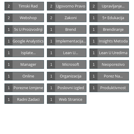
Timski Rad
Ugovorno Pravo
Upravljanje...
2
2
2
Webshop
Zakoni
5+ Edukacija
2
2
1
5s U Proizvodnji
Brend
Brendiranje
1
1
1
Google Analystics
Implementacija...
Insights Metoda
1
1
1
Isplate...
Lean U...
Lean U Uredima
1
1
1
Manager
Microsoft
Neoporezivo
1
1
1
Online
Organizacija
Porez Na...
1
1
1
Porezne Izmjene
Poslovni Izgled
Produktivnost
1
1
1
Radni Zadaci
Web Stranice
1
1