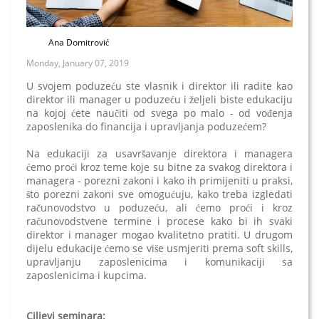
Ana Domitrović
Monday, January 07, 2019
U svojem poduzeću ste vlasnik i direktor ili radite kao
direktor ili manager u poduzeću i željeli biste edukaciju
na kojoj ćete naučiti od svega po malo - od vođenja
zaposlenika do financija i upravljanja poduzećem?
Na edukaciji za usavršavanje direktora i managera
ćemo proći kroz teme koje su bitne za svakog direktora i
managera - porezni zakoni i kako ih primijeniti u praksi,
što porezni zakoni sve omogućuju, kako treba izgledati
računovodstvo u poduzeću, ali ćemo proći i kroz
računovodstvene termine i procese kako bi ih svaki
direktor i manager mogao kvalitetno pratiti. U drugom
dijelu edukacije ćemo se više usmjeriti prema soft skills,
upravljanju zaposlenicima i komunikaciji sa
zaposlenicima i kupcima.
Ciljevi seminara: