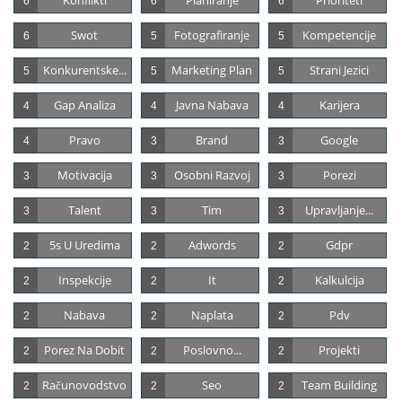
Konflikti
Planiranje
Prioriteti
6
6
6
Swot
Fotografiranje
Kompetencije
6
5
5
Konkurentske...
Marketing Plan
Strani Jezici
5
5
5
Gap Analiza
Javna Nabava
Karijera
4
4
4
Pravo
Brand
Google
4
3
3
Motivacija
Osobni Razvoj
Porezi
3
3
3
Talent
Tim
Upravljanje...
3
3
3
5s U Uredima
Adwords
Gdpr
2
2
2
Inspekcije
It
Kalkulcija
2
2
2
Nabava
Naplata
Pdv
2
2
2
Porez Na Dobit
Poslovno...
Projekti
2
2
2
Računovodstvo
Seo
Team Building
2
2
2