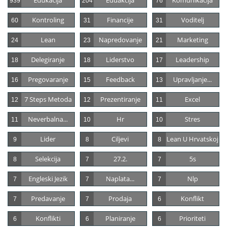
Edukacija
Eduakcija
Komunikacija
939
204
76
Kontroling
Financije
Voditelj
60
31
31
Lean
Napredovanje
Marketing
24
23
21
Delegiranje
Liderstvo
Leadership
18
18
17
Pregovaranje
Feedback
Upravljanje...
16
15
13
7 Steps Metoda
Prezentiranje
Excel
12
12
11
Neverbalna...
Hr
Stres
11
10
10
Lider
Ciljevi
Lean U Hrvatskoj
9
8
8
Selekcija
27.2.
5s
8
7
7
Engleski Jezik
Naplata...
Nlp
7
7
7
Predavanje
Prodaja
Konflikt
7
7
6
Konflikti
Planiranje
Prioriteti
6
6
6