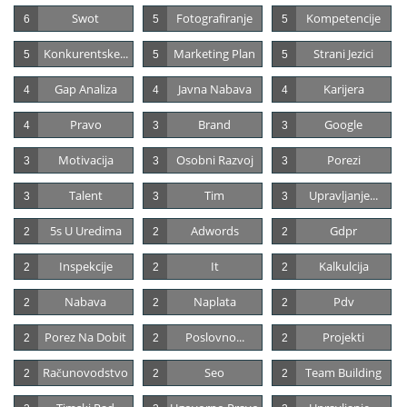
Swot
Fotografiranje
Kompetencije
6
5
5
Konkurentske...
Marketing Plan
Strani Jezici
5
5
5
Gap Analiza
Javna Nabava
Karijera
4
4
4
Pravo
Brand
Google
4
3
3
Motivacija
Osobni Razvoj
Porezi
3
3
3
Talent
Tim
Upravljanje...
3
3
3
5s U Uredima
Adwords
Gdpr
2
2
2
Inspekcije
It
Kalkulcija
2
2
2
Nabava
Naplata
Pdv
2
2
2
Porez Na Dobit
Poslovno...
Projekti
2
2
2
Računovodstvo
Seo
Team Building
2
2
2