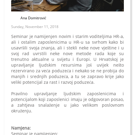
Ana Domitrović
Sunday, November 11, 2018
Seminar je namijenjen novim i starim voditeljima HR-a,
ali i ostalim zaposlenicima u HR-u sa svrhom kako bi
usavršili svoja znanja, ali i stekli neke nove vještine i u
svoj rad uvrstili neke nove metode rada koje su
trenutno aktualne u svijetu i Europi. U Hrvatskoj je
upravljanje ljudskim resursima još uvijek nešto
rezervirano za veća poduzeća i nekako se ne probija do
manjih i srednjih poduzeća, a tu se zapravo krije jako
veliki potencijal za rast i razvoj poduzeća.
Pravilno upravljanje ljudskim zaposlenicima i
potencijalom koji zaposlenici imaju je odgovoran posao,
a zahtjeva snalaženje u jako velikom poslovnom
okruženju.
Namjena:
Seminar je namijenjen: