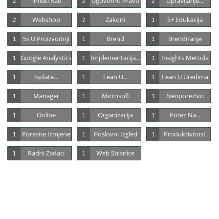
Timski Rad
Ugovorno Pravo
Upravljanje...
2
2
2
Webshop
Zakoni
5+ Edukacija
2
2
1
5s U Proizvodnji
Brend
Brendiranje
1
1
1
Google Analystics
Implementacija...
Insights Metoda
1
1
1
Isplate...
Lean U...
Lean U Uredima
1
1
1
Manager
Microsoft
Neoporezivo
1
1
1
Online
Organizacija
Porez Na...
1
1
1
Porezne Izmjene
Poslovni Izgled
Produktivnost
1
1
1
Radni Zadaci
Web Stranice
1
1