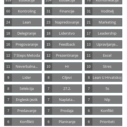
Edukacija
Eduakcija
Komunikacija
939
204
76
Kontroling
Financije
Voditelj
60
31
31
Lean
Napredovanje
Marketing
24
23
21
Delegiranje
Liderstvo
Leadership
18
18
17
Pregovaranje
Feedback
Upravljanje...
16
15
13
7 Steps Metoda
Prezentiranje
Excel
12
12
11
Neverbalna...
Hr
Stres
11
10
10
Lider
Ciljevi
Lean U Hrvatskoj
9
8
8
Selekcija
27.2.
5s
8
7
7
Engleski Jezik
Naplata...
Nlp
7
7
7
Predavanje
Prodaja
Konflikt
7
7
6
Konflikti
Planiranje
Prioriteti
6
6
6