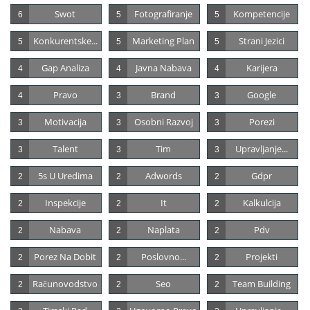
Swot
Fotografiranje
Kompetencije
6
5
5
Konkurentske...
Marketing Plan
Strani Jezici
5
5
5
Gap Analiza
Javna Nabava
Karijera
4
4
4
Pravo
Brand
Google
4
3
3
Motivacija
Osobni Razvoj
Porezi
3
3
3
Talent
Tim
Upravljanje...
3
3
3
5s U Uredima
Adwords
Gdpr
2
2
2
Inspekcije
It
Kalkulcija
2
2
2
Nabava
Naplata
Pdv
2
2
2
Porez Na Dobit
Poslovno...
Projekti
2
2
2
Računovodstvo
Seo
Team Building
2
2
2