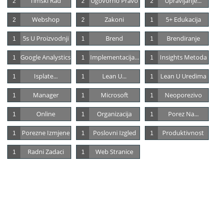
Timski Rad
Ugovorno Pravo
Upravljanje...
2
2
2
Webshop
Zakoni
5+ Edukacija
2
2
1
5s U Proizvodnji
Brend
Brendiranje
1
1
1
Google Analystics
Implementacija...
Insights Metoda
1
1
1
Isplate...
Lean U...
Lean U Uredima
1
1
1
Manager
Microsoft
Neoporezivo
1
1
1
Online
Organizacija
Porez Na...
1
1
1
Porezne Izmjene
Poslovni Izgled
Produktivnost
1
1
1
Radni Zadaci
Web Stranice
1
1