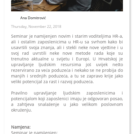
Ana Domitrović
Thursday, November 22, 2018
Seminar je namijenjen novim i starim voditeljima HR-a,
ali i ostalim zaposlenicima u HR-u sa svrhom kako bi
usavršili svoja znanja, ali i stekli neke nove vještine i u
svoj rad uvrstili neke nove metode rada koje su
trenutno aktualne u svijetu i Europi. U Hrvatskoj je
upravljanje ljudskim resursima još uvijek nešto
rezervirano za veća poduzeća i nekako se ne probija do
manjih i srednjih poduzeća, a tu se zapravo krije jako
veliki potencijal za rast i razvoj poduzeća.
Pravilno upravljanje ljudskim zaposlenicima i
potencijalom koji zaposlenici imaju je odgovoran posao,
a zahtjeva snalaženje u jako velikom poslovnom
okruženju.
Namjena:
Seminar je namijenjen: