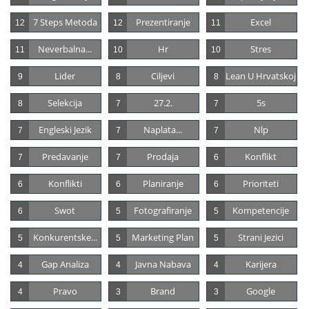
7 Steps Metoda
Prezentiranje
Excel
12
12
11
Neverbalna...
Hr
Stres
11
10
10
Lider
Ciljevi
Lean U Hrvatskoj
9
8
8
Selekcija
27.2.
5s
8
7
7
Engleski Jezik
Naplata...
Nlp
7
7
7
Predavanje
Prodaja
Konflikt
7
7
6
Konflikti
Planiranje
Prioriteti
6
6
6
Swot
Fotografiranje
Kompetencije
6
5
5
Konkurentske...
Marketing Plan
Strani Jezici
5
5
5
Gap Analiza
Javna Nabava
Karijera
4
4
4
Pravo
Brand
Google
4
3
3