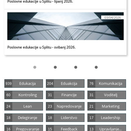
Poslovne edukacije u Splitu - lipanj 2026.
03/04/2026
Poslovne edukacije u Splitu - svibanj 2026.
Edukacija
Eduakcija
Komunikacija
939
204
76
Kontroling
Financije
Voditelj
60
31
31
Lean
Napredovanje
Marketing
24
23
21
Delegiranje
Liderstvo
Leadership
18
18
17
Pregovaranje
Feedback
Upravljanje...
16
15
13