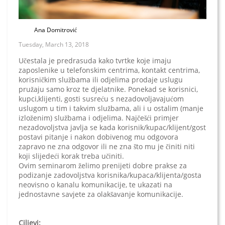
Ana Domitrović
Tuesday, March 13, 2018
Učestala je predrasuda kako tvrtke koje imaju
zaposlenike u telefonskim centrima, kontakt centrima,
korisničkim službama ili odjelima prodaje uslugu
pružaju samo kroz te djelatnike. Ponekad se korisnici,
kupci,klijenti, gosti susreću s nezadovoljavajućom
uslugom u tim i takvim službama, ali i u ostalim (manje
izloženim) službama i odjelima. Najčešći primjer
nezadovoljstva javlja se kada korisnik/kupac/klijent/gost
postavi pitanje i nakon dobivenog mu odgovora
zapravo ne zna odgovor ili ne zna što mu je činiti niti
koji slijedeći korak treba učiniti.
Ovim seminarom želimo prenijeti dobre prakse za
podizanje zadovoljstva korisnika/kupaca/klijenta/gosta
neovisno o kanalu komunikacije, te ukazati na
jednostavne savjete za olakšavanje komunikacije.
Ciljevi: