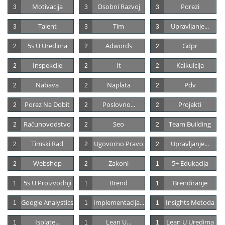
Motivacija
Osobni Razvoj
Porezi
3
3
3
Talent
Tim
Upravljanje...
3
3
3
5s U Uredima
Adwords
Gdpr
2
2
2
Inspekcije
It
Kalkulcija
2
2
2
Nabava
Naplata
Pdv
2
2
2
Porez Na Dobit
Poslovno...
Projekti
2
2
2
Računovodstvo
Seo
Team Building
2
2
2
Timski Rad
Ugovorno Pravo
Upravljanje...
2
2
2
Webshop
Zakoni
5+ Edukacija
2
2
1
5s U Proizvodnji
Brend
Brendiranje
1
1
1
Google Analystics
Implementacija...
Insights Metoda
1
1
1
Isplate...
Lean U...
Lean U Uredima
1
1
1