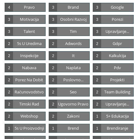
Pravo
Brand
Google
4
3
3
Motivacija
Osobni Razvoj
Porezi
3
3
3
Talent
Tim
Upravljanje...
3
3
3
5s U Uredima
Adwords
Gdpr
2
2
2
Inspekcije
It
Kalkulcija
2
2
2
Nabava
Naplata
Pdv
2
2
2
Porez Na Dobit
Poslovno...
Projekti
2
2
2
Računovodstvo
Seo
Team Building
2
2
2
Timski Rad
Ugovorno Pravo
Upravljanje...
2
2
2
Webshop
Zakoni
5+ Edukacija
2
2
1
5s U Proizvodnji
Brend
Brendiranje
1
1
1