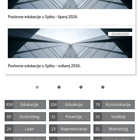
Poslovne edukacije u Splitu - lipanj 2026.
03/04/2026
Poslovne edukacije u Splitu - svibanj 2026.
Edukacija
Eduakcija
Komunikacija
939
204
76
Kontroling
Financije
Voditelj
60
31
31
Lean
Napredovanje
Marketing
24
23
21