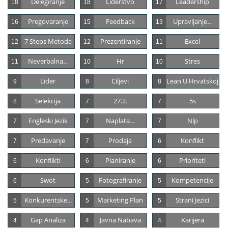
Delegiranje
Liderstvo
Leadership
18
18
17
Pregovaranje
Feedback
Upravljanje...
16
15
13
7 Steps Metoda
Prezentiranje
Excel
12
12
11
Neverbalna...
Hr
Stres
11
10
10
Lider
Ciljevi
Lean U Hrvatskoj
9
8
8
Selekcija
27.2.
5s
8
7
7
Engleski Jezik
Naplata...
Nlp
7
7
7
Predavanje
Prodaja
Konflikt
7
7
6
Konflikti
Planiranje
Prioriteti
6
6
6
Swot
Fotografiranje
Kompetencije
6
5
5
Konkurentske...
Marketing Plan
Strani Jezici
5
5
5
Gap Analiza
Javna Nabava
Karijera
4
4
4