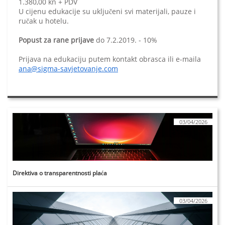
1.380,00 kn + PDV
U cijenu edukacije su uključeni svi materijali, pauze i
ručak u hotelu.
Popust za rane prijave
do 7.2.2019. - 10%
Prijava na edukaciju putem kontakt obrasca ili e-maila
ana@sigma-savjetovanje.com
03/04/2026
Direktiva o transparentnosti plaća
03/04/2026