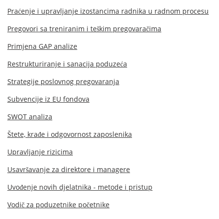
Praćenje i upravljanje izostancima radnika u radnom procesu
Pregovori sa treniranim i teškim pregovaračima
Primjena GAP analize
Restrukturiranje i sanacija poduzeća
Strategije poslovnog pregovaranja
Subvencije iz EU fondova
SWOT analiza
Štete, krađe i odgovornost zaposlenika
Upravljanje rizicima
Usavršavanje za direktore i managere
Uvođenje novih djelatnika - metode i pristup
Vodič za poduzetnike početnike