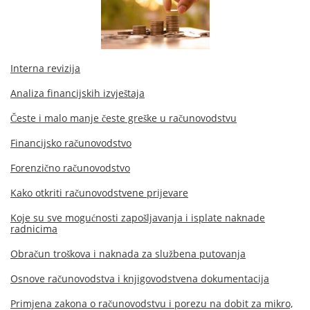
Interna revizija
Analiza financijskih izvještaja
Česte i malo manje česte greške u računovodstvu
Financijsko računovodstvo
Forenzično računovodstvo
Kako otkriti računovodstvene prijevare
Koje su sve mogućnosti zapošljavanja i isplate naknade
radnicima
Obračun troškova i naknada za službena putovanja
Osnove računovodstva i knjigovodstvena dokumentacija
Primjena zakona o računovodstvu i porezu na dobit za mikro,