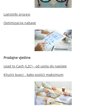
Logistički procesi
Optimizacija nabave
Prodajne vještine
Lead to Cash (L2C) - od upita do naplate
Ključni kupci - kako postići maksimum