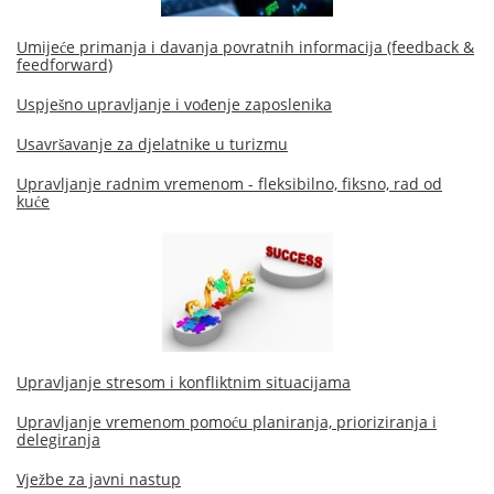
Umijeće primanja i davanja povratnih informacija (feedback &
feedforward)
Uspješno upravljanje i vođenje zaposlenika
Usavršavanje za djelatnike u turizmu
Upravljanje radnim vremenom - fleksibilno, fiksno, rad od
kuće
Upravljanje stresom i konfliktnim situacijama
Upravljanje vremenom pomoću planiranja, prioriziranja i
delegiranja
Vježbe za javni nastup