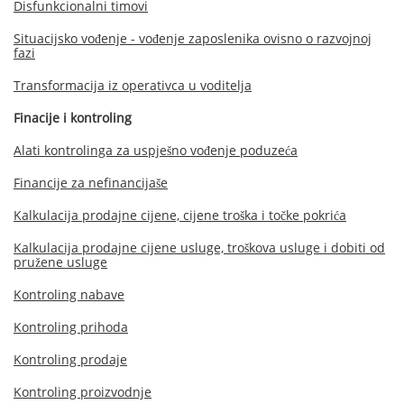
Disfunkcionalni timovi
Situacijsko vođenje - vođenje zaposlenika ovisno o razvojnoj
fazi
Transformacija iz operativca u voditelja
Finacije i kontroling
Alati kontrolinga za uspješno vođenje poduzeća
Financije za nefinancijaše
Kalkulacija prodajne cijene, cijene troška i točke pokrića
Kalkulacija prodajne cijene usluge, troškova usluge i dobiti od
pružene usluge
Kontroling nabave
Kontroling prihoda
Kontroling prodaje
Kontroling proizvodnje