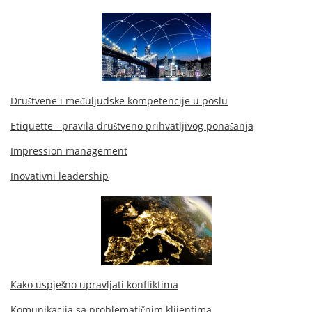
Društvene i međuljudske kompetencije u poslu
Etiquette - pravila društveno prihvatljivog ponašanja
Impression management
Inovativni leadership
Kako uspješno upravljati konfliktima
Komunikacija sa problematičnim klijentima