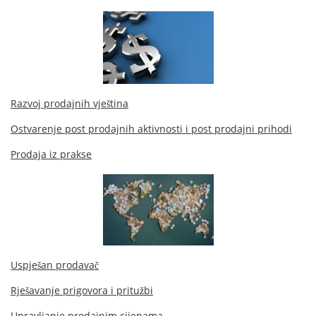
Razvoj prodajnih vještina
Ostvarenje post prodajnih aktivnosti i post prodajni prihodi
Prodaja iz prakse
Uspješan prodavač
Rješavanje prigovora i pritužbi
Upravljanje prodajnim cijenama