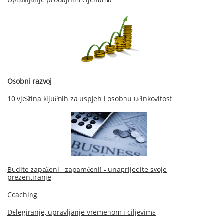
Osobni razvoj
10 vještina ključnih za uspjeh i osobnu učinkovitost
Budite zapaženi i zapamćeni! - unaprijedite svoje
prezentiranje
Coaching
Delegiranje, upravljanje vremenom i ciljevima