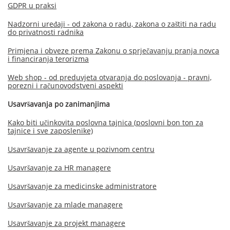
GDPR u praksi
Nadzorni uređaji - od zakona o radu, zakona o zaštiti na radu
do privatnosti radnika
Primjena i obveze prema Zakonu o sprječavanju pranja novca
i financiranja terorizma
Web shop - od preduvjeta otvaranja do poslovanja - pravni,
porezni i računovodstveni aspekti
Usavršavanja po zanimanjima
Kako biti učinkovita poslovna tajnica (poslovni bon ton za
tajnice i sve zaposlenike)
Usavršavanje za agente u pozivnom centru
Usavršavanje za HR managere
Usavršavanje za medicinske administratore
Usavršavanje za mlade managere
Usavršavanje za projekt managere